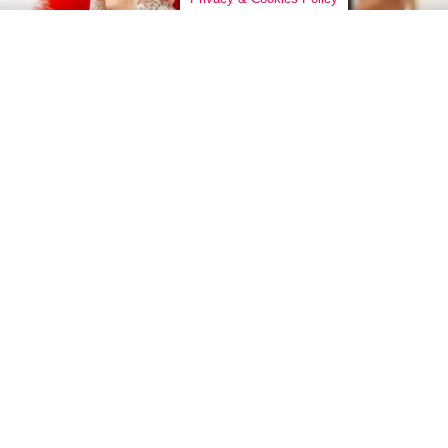
MÚSICA
Em entrevista ao Pop Now, Luana Godin fala sobre
álbum que une experiências pessoais, crítica
social e múltiplas sonoridades
By
Redação PopNow*
on
21/05/2026
Entre influências do MPB pop, reggae, samba, funk e
sonoridades latinas, Luana Godin apresenta um álbum
íntimo, multifacetado e profundamente autoral. Em seu
novo trabalho de estúdio, a artista transforma
experiências pessoais, reflexões sobre autoestima, amor,
dor e questões sociais em sete faixas que transitam