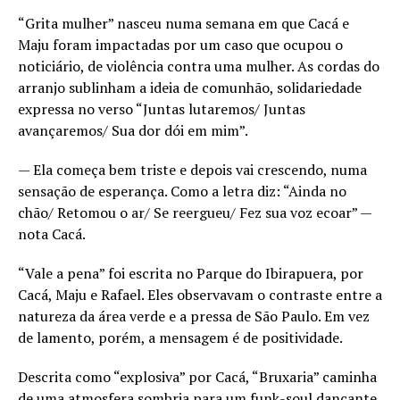
“Grita mulher” nasceu numa semana em que Cacá e
Maju foram impactadas por um caso que ocupou o
noticiário, de violência contra uma mulher. As cordas do
arranjo sublinham a ideia de comunhão, solidariedade
expressa no verso “Juntas lutaremos/ Juntas
avançaremos/ Sua dor dói em mim”.
— Ela começa bem triste e depois vai crescendo, numa
sensação de esperança. Como a letra diz: “Ainda no
chão/ Retomou o ar/ Se reergueu/ Fez sua voz ecoar” —
nota Cacá.
“Vale a pena” foi escrita no Parque do Ibirapuera, por
Cacá, Maju e Rafael. Eles observavam o contraste entre a
natureza da área verde e a pressa de São Paulo. Em vez
de lamento, porém, a mensagem é de positividade.
Descrita como “explosiva” por Cacá, “Bruxaria” caminha
de uma atmosfera sombria para um funk-soul dançante.