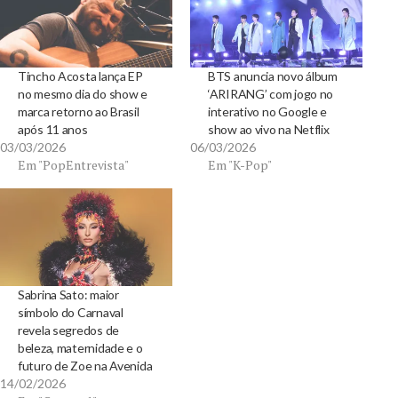
Tincho Acosta lança EP
BTS anuncia novo álbum
no mesmo dia do show e
‘ARIRANG’ com jogo no
marca retorno ao Brasil
interativo no Google e
após 11 anos
show ao vivo na Netflix
03/03/2026
06/03/2026
Em "PopEntrevista"
Em "K-Pop"
Sabrina Sato: maior
símbolo do Carnaval
revela segredos de
beleza, maternidade e o
futuro de Zoe na Avenida
14/02/2026