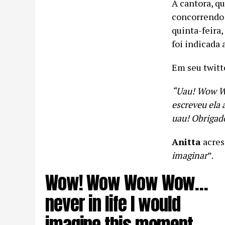
A cantora, q
concorrendo 
quinta-feira,
foi indicada
Em seu twitt
“Uau! Wow W
escreveu ela 
uau! Obrigad
Anitta
acres
imaginar
”.
Wow! Wow Wow Wow…
never in life I would
imagine this moment