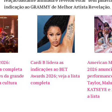
reação bastante animada e revelou estar “sem palavra
indicação ao GRAMMY de Melhor Artista Revelação.
2026:
Cardi B lidera as
American M
ta completa
indicações ao BET
2026 anunc
s da grande
Awards 2026; veja a lista
performanc
a cultura
completa
Taylor, Mal
KATSEYE e m
a lista