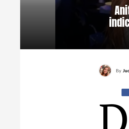
Ani
indi
By
Ju