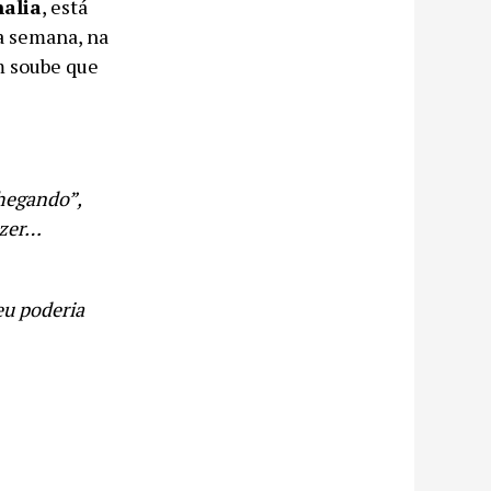
alia
, está
a semana, na
 soube que
hegando”,
izer…
eu poderia