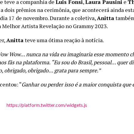
ue teve a companhia de
Luis Fonsi
,
Laura Pausini
e
Th
a dois prêmios na cerimônia, que acontecerá ainda est
 dia 17 de novembro. Durante a coletiva,
Anitta
também
 a Melhor Artista Revelação no Grammy 2023.
er,
Anitta
teve uma ótima reação à notícia.
ow Wow… nunca na vida eu imaginaria esse momento c
aos fãs na plataforma. “Eu sou do Brasil, pessoal… quer d
o, obrigado, obrigado… grata para sempre.”
centou: “
Ganhar ou perder isso é a maior conquista que 
https://platform.twitter.com/widgets.js