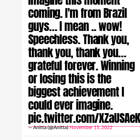
coming. I'm from Brazil
guys… I mean .. wow!
Speechless. Thank you,
thank you, thank you…
grateful forever. Winning
or losing this is the
biggest achievement I
could ever imagine.
pic.twitter.com/XZaUSAe
— Anitta (@Anitta)
November 15, 2022