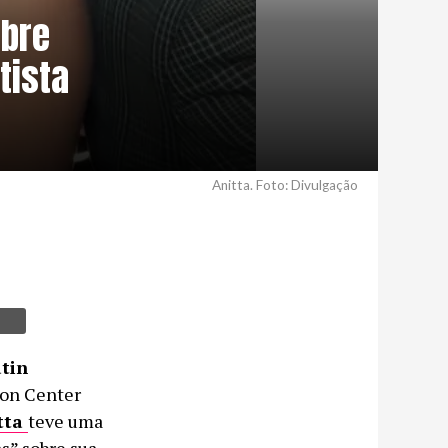
obre
tista
Anitta. Foto: Divulgação
tin
ion Center
tta
teve uma