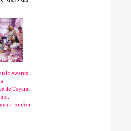
s” sobre sua
usic Awards
ia
es de Teyana
uma,
ais; confira