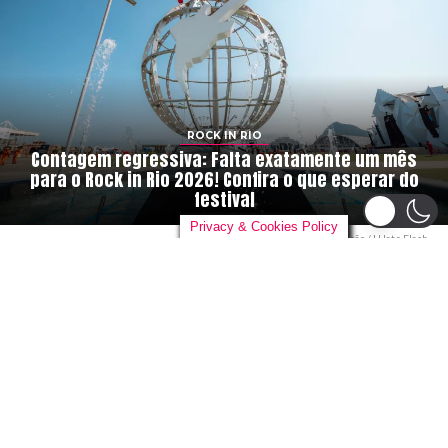
ROCK IN RIO
Contagem regressiva: Falta exatamente um mês
para o Rock in Rio 2026! Confira o que esperar do
festival
Privacy & Cookies Policy
Rock in Rio. Foto: Divulgação / I Hate Flash
By
danieloutlander
on
04/08/2026
O
relógio não para e a ansiedade dos fãs só
aumenta. Hoje, 4 de agosto, marcamos
exatamente a contagem regressiva de