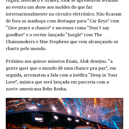
Inglês, Hebraico e Árabe), Alok se apresentou levando
ao evento um show aos moldes do que faz
internacionalmente no circuito eletrônico. Não ficaram
de fora os mashups com destaque para “Car Keys” com
“Give peace a chance” e sucessos como “Don’t say
goodbye” e o recém-lançado “Jungle” com The
Chainsmokers e Mae Stephens que vem alcançando os
charts pelo mundo.
Próximo aos quinze minutos finais, Alok desejou: “a
gente quer que o mundo dê uma chance pra paz”, em
seguida, arrematou a fala com a inédita “Deep in Your
Love”, música que será lançada em parceria com a
norte-americana Bebe Rexha.