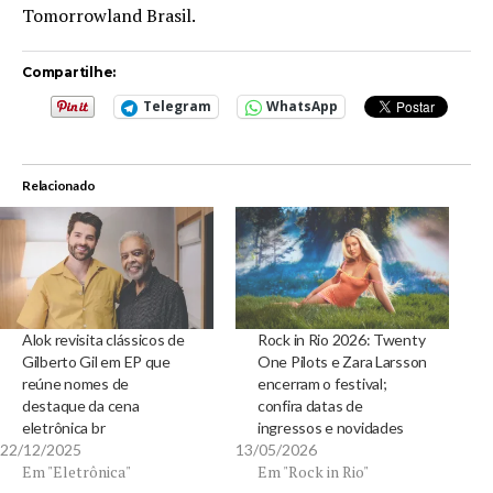
Tomorrowland Brasil.
Compartilhe:
Telegram
WhatsApp
Relacionado
Alok revisita clássicos de
Rock in Rio 2026: Twenty
Gilberto Gil em EP que
One Pilots e Zara Larsson
reúne nomes de
encerram o festival;
destaque da cena
confira datas de
eletrônica br
ingressos e novidades
22/12/2025
13/05/2026
Em "Eletrônica"
Em "Rock in Rio"