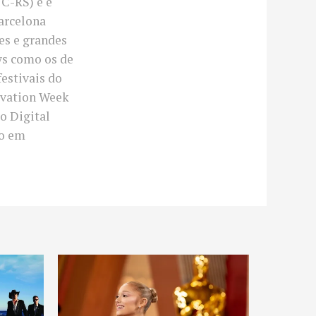
C-RS) e é
arcelona
ses e grandes
ws como os de
festivais do
novation Week
o Digital
co em