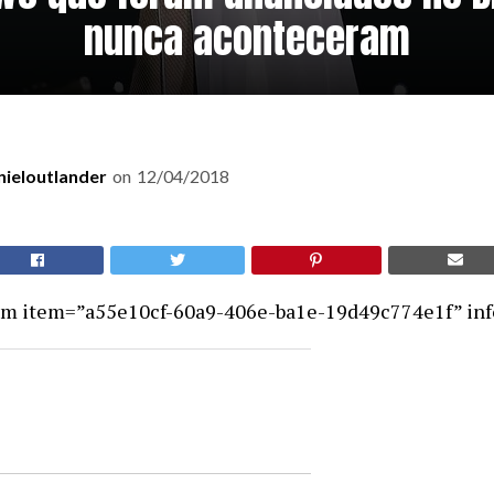
nunca aconteceram
nieloutlander
on
12/04/2018
em item=”a55e10cf-60a9-406e-ba1e-19d49c774e1f” info