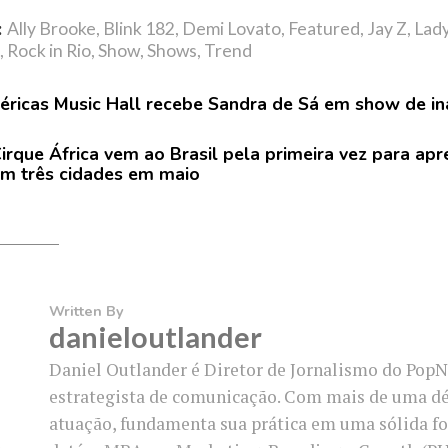
:
Ally Brooke
,
Blink 182
,
Demi Lovato
,
Featured
,
Jay Z
,
Lad
,
Rock in Rio
,
Show
,
Shows
,
Trend
ricas Music Hall recebe Sandra de Sá em show de i
irque África vem ao Brasil pela primeira vez para ap
m três cidades em maio
Written By
danieloutlander
Daniel Outlander é Diretor de Jornalismo do PopN
estrategista de comunicação. Com mais de uma d
atuação, fundamenta sua prática em uma sólida f