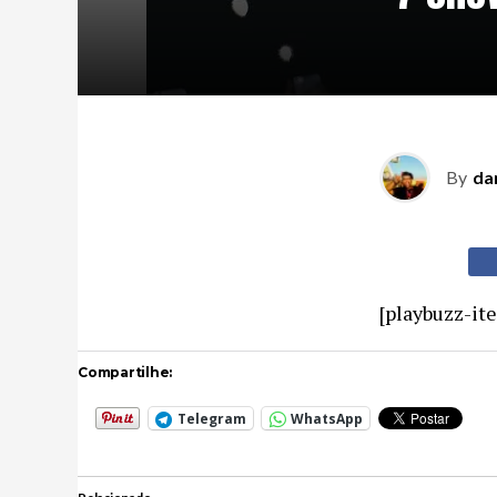
By
da
[playbuzz-it
Compartilhe:
Telegram
WhatsApp