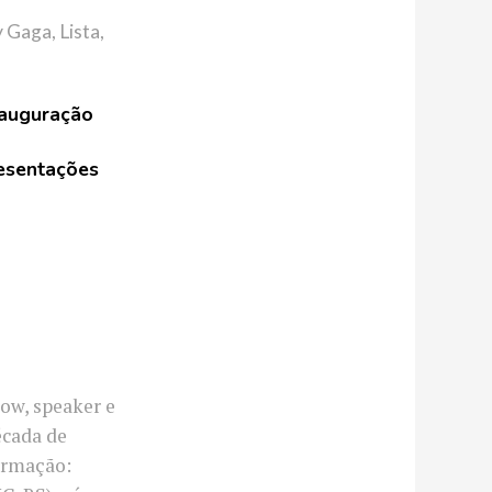
y Gaga
,
Lista
,
nauguração
resentações
ow, speaker e
écada de
ormação: