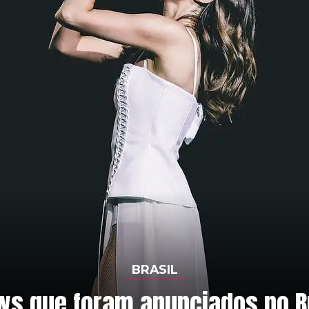
BRASIL
ws que foram anunciados no Br