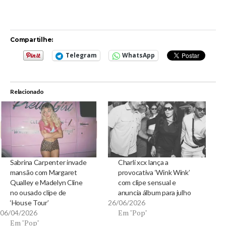
Compartilhe:
Telegram
WhatsApp
Relacionado
Sabrina Carpenter invade
Charli xcx lança a
mansão com Margaret
provocativa ‘Wink Wink’
Qualley e Madelyn Cline
com clipe sensual e
no ousado clipe de
anuncia álbum para julho
‘House Tour’
26/06/2026
Em "Pop"
06/04/2026
Em "Pop"