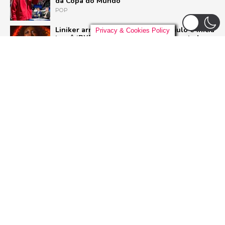
da Copa do Mundo
POP
Liniker arrasta multidão em São Paulo e inicia
Privacy & Cookies Policy
turnê ‘BYE BYE CAJU’ com show esgotado
para 48 mil pessoas
BRASIL
Live Nation anuncia construção de arena de
padrão mundial em São Paulo para 21 mil
pessoas
BRASIL
Pussycat Dolls anunciam primeiro show no
Brasil com a turnê mundial ‘PCD Forever
Tour’
POP
ADVERTISEMENT