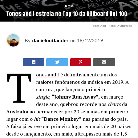
POP
Tones and I estreia no Top 10 da Billboard Hot 100
Tones And I. Foto: Divulgação
By
danieloutlander
on
18/12/2019
T
ones and I
é definitivamente um dos
maiores fenômenos da música em 2019. A
cantora, que lançou o primeiro
single
,
“Johnny Run Away”,
em março
deste ano, quebrou recorde nos
charts
da
Austrália
ao permanecer por 20 semanas em primeiro
lugar com o
hit
“Dance Monkey”
nas paradas do país.
A faixa já esteve em primeiro lugar em mais de 20 países
desde o lançamento, em maio, ultrapassou mais de 1,5