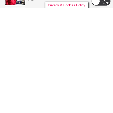
Privacy & Cookies Policy
Liniker arrasta multidão em São Paulo e inicia
turnê ‘BYE BYE CAJU’ com show esgotado
para 48 mil pessoas
BRASIL
Live Nation anuncia construção de arena de
padrão mundial em São Paulo para 21 mil
pessoas
BRASIL
Ariana Grande deixa o elenco da 13ª
temporada de ‘American Horror Story’; saiba
o motivo
SÉRIES
ADVERTISEMENT