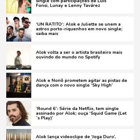
single com participações de Luis
Fonsi, Lunay e Lenny Tavárez
‘UN RATITO’: Alok e Juliette se unem a
astros porto-riquenhos em novo single;
saiba mais
Alok volta a ser o artista brasileiro mais
ouvindo do mundo no Spotify
Alok e Nonô prometem agitar as pistas de
dança com o novo single ‘Sky High’
‘Round 6’: Série da Netflix, tem single
assinado por Alok; ouça ‘Squid Game (Let
´s Play)’
Alok lança videoclipe de ‘Joga Duro’,