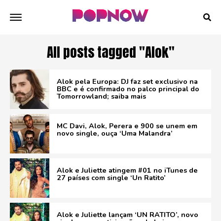
All posts tagged "Alok"
Alok pela Europa: DJ faz set exclusivo na
BBC e é confirmado no palco principal do
Tomorrowland; saiba mais
MC Davi, Alok, Perera e 900 se unem em
novo single, ouça ‘Uma Malandra’
Alok e Juliette atingem #01 no iTunes de
27 países com single ‘Un Ratito’
Alok e Juliette lançam ‘UN RATITO’, novo