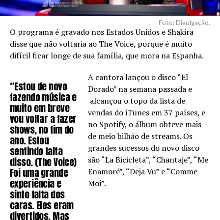
Foto: Divulgação.
O programa é gravado nos Estados Unidos e Shakira
disse que não voltaria ao The Voice, porque é muito
difícil ficar longe de sua família, que mora na Espanha.
A cantora lançou o disco “El
“Estou de novo
Dorado” na semana passada e
fazendo música e
alcançou o topo da lista de
muito em breve
vendas do iTunes em 37 países, e
vou voltar a fazer
no Spotify, o álbum obteve mais
shows, no fim do
de meio bilhão de streams. Os
ano. Estou
grandes sucessos do novo disco
sentindo falta
são “La Bicicleta”, “Chantaje”, “Me
disso. (The Voice)
Foi uma grande
Enamoré”, “Deja Vu” e “Comme
experiência e
Moi”.
sinto falta dos
caras. Eles eram
divertidos. Mas