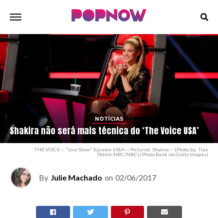
NOTÍCIAS
Shakira não será mais técnica do ‘The Voice USA’
THE VOICE -- "Live Show" Episode 618A -- Pictured: Shakira -- (Photo by: Trae
Patton/NBC/NBCU Photo Bank via Getty Images)
By
Julie Machado
on
02/06/2017