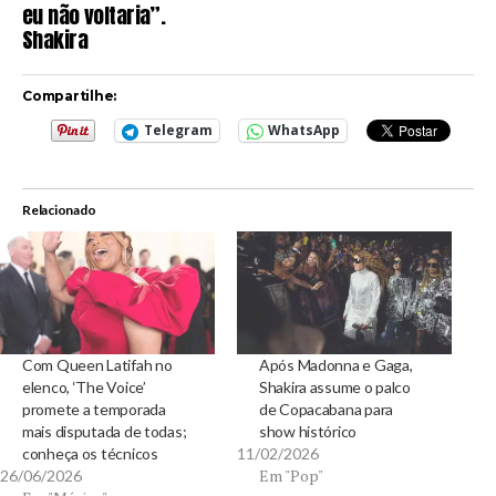
eu não voltaria”.
Shakira
Compartilhe:
Telegram
WhatsApp
Relacionado
Com Queen Latifah no
Após Madonna e Gaga,
elenco, ‘The Voice’
Shakira assume o palco
promete a temporada
de Copacabana para
mais disputada de todas;
show histórico
conheça os técnicos
11/02/2026
Em "Pop"
26/06/2026