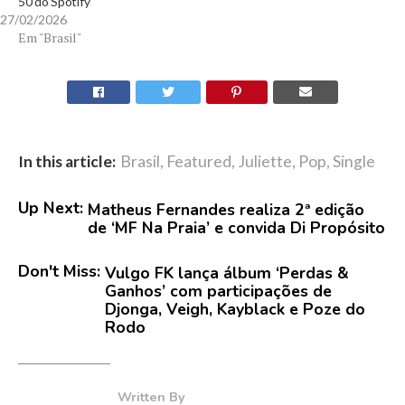
50 do Spotify
27/02/2026
Em "Brasil"
In this article:
Brasil
,
Featured
,
Juliette
,
Pop
,
Single
Up Next:
Matheus Fernandes realiza 2ª edição
de ‘MF Na Praia’ e convida Di Propósito
Don't Miss:
Vulgo FK lança álbum ‘Perdas &
Ganhos’ com participações de
Djonga, Veigh, Kayblack e Poze do
Rodo
Written By