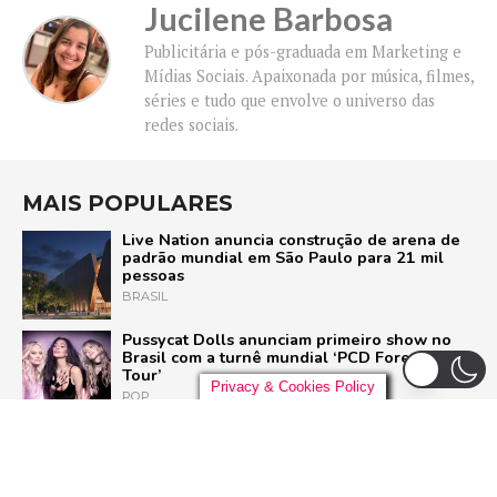
Jucilene Barbosa
Publicitária e pós-graduada em Marketing e
Mídias Sociais. Apaixonada por música, filmes,
séries e tudo que envolve o universo das
redes sociais.
MAIS POPULARES
Live Nation anuncia construção de arena de
padrão mundial em São Paulo para 21 mil
pessoas
BRASIL
Pussycat Dolls anunciam primeiro show no
Brasil com a turnê mundial ‘PCD Forever
Tour’
Privacy & Cookies Policy
POP
Liniker arrasta multidão em São Paulo e inicia
turnê ‘BYE BYE CAJU’ com show esgotado
para 48 mil pessoas
BRASIL