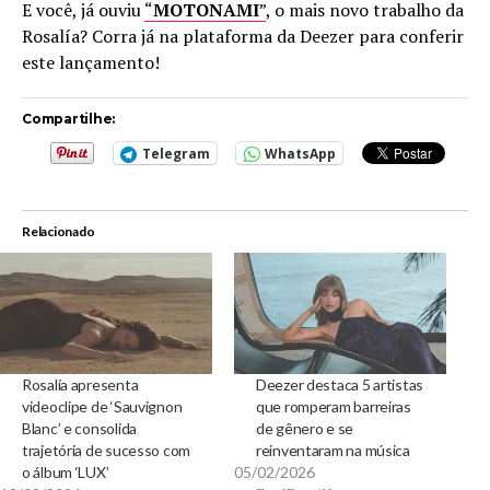
E você, já ouviu
“
MOTONAMI
”
, o mais novo trabalho da
Rosalía? Corra já na plataforma da Deezer para conferir
este lançamento!
Compartilhe:
Telegram
WhatsApp
Relacionado
Rosalía apresenta
Deezer destaca 5 artistas
videoclipe de ‘Sauvignon
que romperam barreiras
Blanc’ e consolida
de gênero e se
trajetória de sucesso com
reinventaram na música
o álbum ‘LUX’
05/02/2026