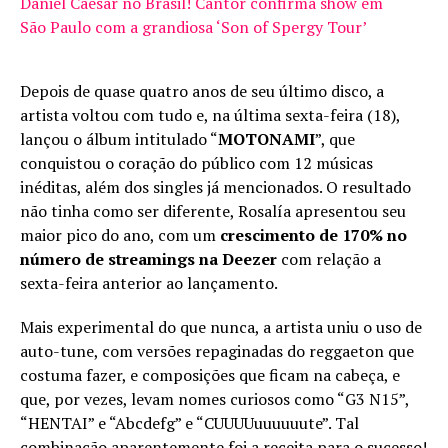
Daniel Caesar no Brasil! Cantor confirma show em
São Paulo com a grandiosa ‘Son of Spergy Tour’
Depois de quase quatro anos de seu último disco, a
artista voltou com tudo e, na última sexta-feira (18),
lançou o álbum intitulado “
MOTONAMI
”, que
conquistou o coração do público com 12 músicas
inéditas, além dos singles já mencionados. O resultado
não tinha como ser diferente, Rosalía apresentou seu
maior pico do ano, com um
crescimento de 170% no
número de streamings na Deezer
com relação a
sexta-feira anterior ao lançamento.
Mais experimental do que nunca, a artista uniu o uso de
auto-tune, com versões repaginadas do reggaeton que
costuma fazer, e composições que ficam na cabeça, e
que, por vezes, levam nomes curiosos como “G3 N15”,
“HENTAI” e “Abcdefg” e “CUUUUuuuuuute”. Tal
combinação aparentemente foi a receita para o sucesso!