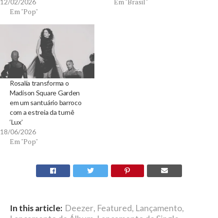
Em "Brasil"
12/02/2026
Em "Pop"
Rosalía transforma o
Madison Square Garden
em um santuário barroco
com a estreia da turnê
‘Lux’
18/06/2026
Em "Pop"
In this article:
Deezer
,
Featured
,
Lançamento
,