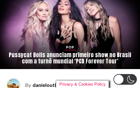
POP
Pussycat Dolls anunciam primeiro show no Brasil
com a turnê mundial ‘PCD Forever Tour’
Privacy & Cookies Policy
By
danieloutlander
on
04/08/2026
O
reencontro que os fãs brasileiros tanto
esperavam finalmente vai acontecer. As
Pussycat Dolls
confirmaram a sua