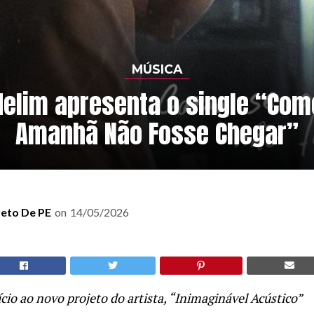
MÚSICA
elim apresenta o single “Com
Amanhã Não Fosse Chegar”
reto De PE
on
14/05/2026
cio ao novo projeto do artista, “Inimaginável Acústico”