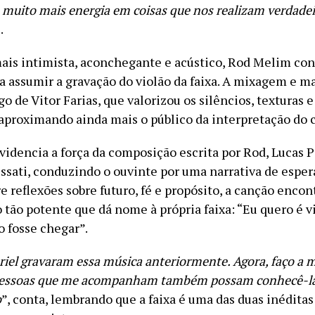
 muito mais energia em coisas que nos realizam verdad
.
is intimista, aconchegante e acústico, Rod Melim co
ra assumir a gravação do violão da faixa. A mixagem e m
go de Vitor Farias, que valorizou os silêncios, texturas 
aproximando ainda mais o público da interpretação do c
videncia a força da composição escrita por Rod, Lucas P
issati, conduzindo o ouvinte por uma narrativa de esper
e reflexões sobre futuro, fé e propósito, a canção encon
 tão potente que dá nome à própria faixa: “Eu quero é v
 fosse chegar”.
riel gravaram essa música anteriormente. Agora, faço a 
 pessoas que me acompanham também possam conhecê-l
o
”, conta, lembrando que a faixa é uma das duas inéditas