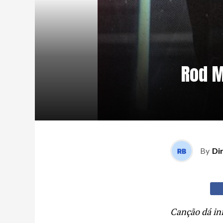
Rod M
By
Di
Canção dá iní