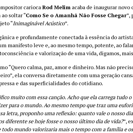
ompositor carioca
Rod Melim
acaba de inaugurar novo 
 ao soltar “
Como Se o Amanhã Não Fosse Chegar
”,
jeto “
Inimaginável Acústico
”.
rgânica e profundamente conectada à essência do artista
m manifesto leve e, ao mesmo tempo, potente, ao fala
utoconsciência e valorização de uma vida, digamos, mai
mo “Quero calma, paz, amor e dinheiro. Mas não precis
teiro”, ela conversa diretamente com uma geração cans
pressa e das superficialidades do cotidiano.
fico muito com essa canção. Acho que ela carrega tudo o
dizer para o mundo. Ao mesmo tempo que traz uma eufori
ssa letra, proponho uma reflexão: quanto vale o nosso d
s diferente se hoje fosse o nosso último dia de vida?
”, e
e todo mundo valorizaria mais o tempo com a família e o