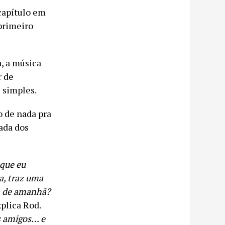
capítulo em
 primeiro
, a música
r de
s simples.
o de nada pra
ada dos
 que eu
a, traz uma
ia de amanhã?
xplica Rod.
s amigos… e