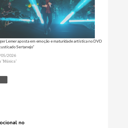
ger Lemer aposta em emoção e maturidade artística no DVD
custicado Sertanejo”
/05/2026
 "Música"
ocional no