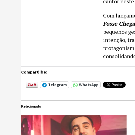
cantor neste
Com lançame
Fosse Chega
pequenos ges
intenção, tr
protagonismo
consolidando
Compartilhe:
Telegram
WhatsApp
Relacionado