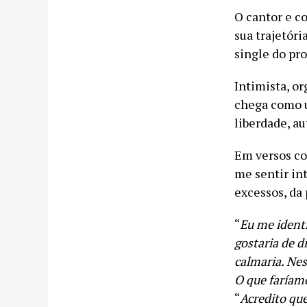
O cantor e c
sua trajetória
single do pro
Intimista, o
chega como u
liberdade, a
Em versos co
me sentir in
excessos, da 
“
Eu me identi
gostaria de 
calmaria. Ne
O que faríamo
“
Acredito qu