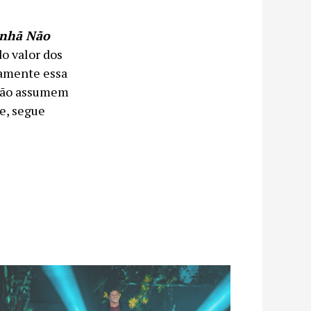
nhã Não
o valor dos
tamente essa
olão assumem
e, segue