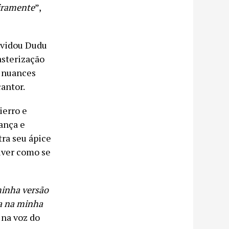
eiramente
”,
nvidou Dudu
asterização
e nuances
antor.
ierro e
ança e
tra seu ápice
iver como se
minha versão
a na minha
 na voz do