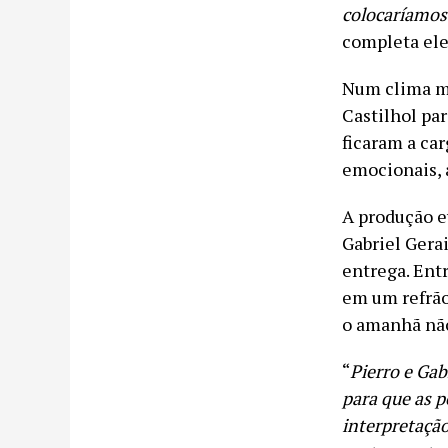
colocaríamos
completa ele
Num clima ma
Castilhol pa
ficaram a car
emocionais, 
A produção e
Gabriel Gera
entrega. Entr
em um refrão
o amanhã não
“
Pierro e Gab
para que as
interpretaçã