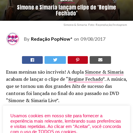
BRASIL
Simone e Simaria lançam clipe de ‘Regime
Fechado’
Simone & Simaria. Foto: Reprodução/Instagram
By
Redação PopNow*
on
09/08/2017
Essas meninas são incríveis! A dupla
Simone & Simaria
acabam de lançar o clipe de “
Regime Fechado
”. A música,
que se tornou um dos grandes
hits
de sucesso das
cantoras foi lançada no final do ano passado no DVD
“Simone & Simaria Live”.
O clipe cantou com grandes nomes como a atriz
Usamos cookies em nosso site para fornecer a
Giovanna Ewbank
, o humorista
Tirulipa
e o cantor
Nego
experiência mais relevante, lembrando suas preferências
e visitas repetidas. Ao clicar em “Aceitar”, você concorda
do Borel
. Dirigido por Rodrigo Van Der Put e Bruno
com o uso de TODOS os cookies.