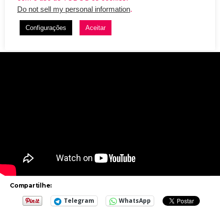
Duarte, o clipe foi gravado em Goiânia, em um estilo
Do not sell my personal information
.
faroeste que rendeu muito humor e muita música boa.
Configurações
Aceitar
Confira o clipe de “Regime Fechado”:
Compartilhe:
Telegram
WhatsApp