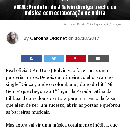
POP
#REAL: Produtor de J Balvin divulga trecho da
música com colaboração de Anitta
Anitta e J Balvin. Foto:Reprodução/Instagram
By
Carolina Didonet
on
16/10/2017
Real oficial !
Anitta
e
J Balvin
vão fazer mais uma
parceria juntos
. Depois da primeira colaboração no
single “Ginza”, onde o colombiano, dono do hit “
Mi
Gente
” que chegou ao 1° lugar da Parada Latina da
Billboard convidou a cantora para um remix da faixa;
que além de ser um sucesso, abriu as portas e quebrou
as barreiras musicais.
Mas agora vai vir uma música totalmente inédita, que