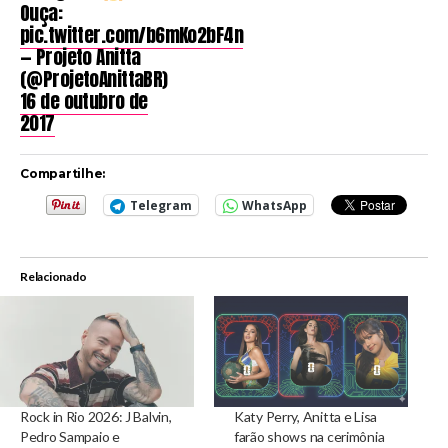
Ouça:
pic.twitter.com/b6mKo2bF4n
— Projeto Anitta
(@ProjetoAnittaBR)
16 de outubro de
2017
Compartilhe:
Telegram
WhatsApp
Relacionado
Rock in Rio 2026: J Balvin,
Katy Perry, Anitta e Lisa
Pedro Sampaio e
farão shows na cerimônia