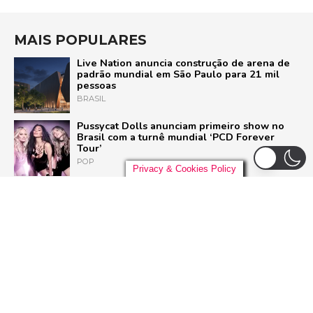
MAIS POPULARES
Live Nation anuncia construção de arena de
padrão mundial em São Paulo para 21 mil
pessoas
BRASIL
Pussycat Dolls anunciam primeiro show no
Brasil com a turnê mundial ‘PCD Forever
Tour’
POP
Privacy & Cookies Policy
Liniker arrasta multidão em São Paulo e inicia
turnê ‘BYE BYE CAJU’ com show esgotado
para 48 mil pessoas
BRASIL
Dia Mundial do Rock: Por que celebramos em
13 de julho e como o Rock in Rio 2026 vai
homenagear o gênero
ROCK