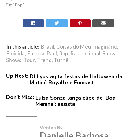
Em "Pop"
In this article:
Brasil
,
Coisas do Meu Imaginário
,
Emicida
,
Europa
,
Rael
,
Rap
,
Rap nacional
,
Show
,
Shows
,
Tour
,
Trend
,
Turnê
Up Next:
DJ Lyus agita festas de Hallowen da
Matinê Royalle e Funcast
Don't Miss:
Luísa Sonza lança clipe de ‘Boa
Menina’; assista
Written By
Danielle Barbosa