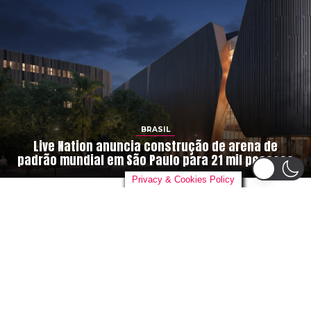
BRASIL
Live Nation anuncia construção de arena de
padrão mundial em São Paulo para 21 mil pessoas
Privacy & Cookies Policy
By
danieloutlander
on
04/08/2026
A gigante global do entretenimento,
Live Nation
Entertainment
, está construindo sua primeira arena no