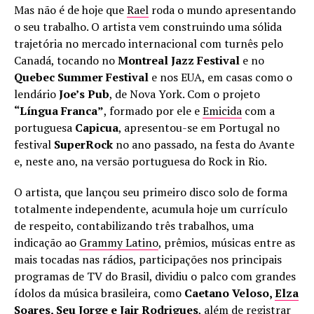
Mas não é de hoje que
Rael
roda o mundo apresentando
o seu trabalho. O artista vem construindo uma sólida
trajetória no mercado internacional com turnês pelo
Canadá, tocando no
Montreal Jazz Festival
e no
Quebec Summer Festival
e nos EUA, em casas como o
lendário
Joe’s Pub
, de Nova York. Com o projeto
“Língua Franca”
, formado por ele e
Emicida
com a
portuguesa
Capicua
, apresentou-se em Portugal no
festival
SuperRock
no ano passado, na festa do Avante
e, neste ano, na versão portuguesa do Rock in Rio.
O artista, que lançou seu primeiro disco solo de forma
totalmente independente, acumula hoje um currículo
de respeito, contabilizando três trabalhos, uma
indicação ao
Grammy Latino
, prêmios, músicas entre as
mais tocadas nas rádios, participações nos principais
programas de TV do Brasil, dividiu o palco com grandes
ídolos da música brasileira, como
Caetano Veloso,
Elza
Soares
,
Seu Jorge
e Jair Rodrigues
, além de registrar