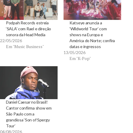
Podpah Records estreia
Katseye anuncia a
‘SALA’ com Rael e direção
‘Wildworld Tour’ com
sonora da Head Media
shows na Europa e
22/05/2026
América do Norte; confira
Em "Music Business"
datas e ingressos
13/05/2026
Em "K-Pop"
Daniel Caesar no Brasil!
Cantor confirma show em
São Paulo com a
grandiosa ‘Son of Spergy
Tour’
04/08/2026