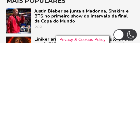
MAIS POPULARES
Justin Bieber se junta a Madonna, Shakira e
BTS no primeiro show do intervalo da final
da Copa do Mundo
POP
Liniker arrasta multidão em São Paulo e inicia
Privacy & Cookies Policy
turnê ‘BYE BYE CAJU’ com show esgotado
para 48 mil pessoas
BRASIL
Casamento de Taylor Swift e Travis Kelce:
Tudo o que aconteceu no megaevento no
Madison Square Garden
POP
U2 quebra hiato de nove anos e lança ‘Street
of Dreams’, primeiro single do aguardado
novo álbum
ROCK
ADVERTISEMENT