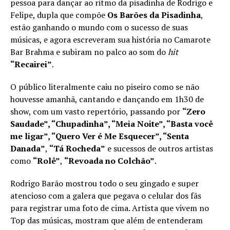
pessoa para dançar ao ritmo da pisadinha de Rodrigo e
Felipe, dupla que compõe
Os
Barões da Pisadinha
,
estão ganhando o mundo com o sucesso de suas
músicas, e agora escreveram sua história no Camarote
Bar Brahma e subiram no palco ao som do
hit
“Recairei”
.
O público literalmente caiu no piseiro como se não
houvesse amanhã, cantando e dançando em 1h30 de
show, com um vasto repertório, passando por
“Zero
Saudade”, “Chupadinha”, “Meia Noite”, “Basta você
me ligar”, “Quero Ver é Me Esquecer”, “Senta
Danada”
,
“Tá Rocheda”
e sucessos de outros artistas
como
“Rolê”
,
“Revoada no Colchão”
.
Rodrigo Barão mostrou todo o seu gingado e super
atencioso com a galera que pegava o celular dos fãs
para registrar uma foto de cima. Artista que vivem no
Top das músicas, mostram que além de entenderam