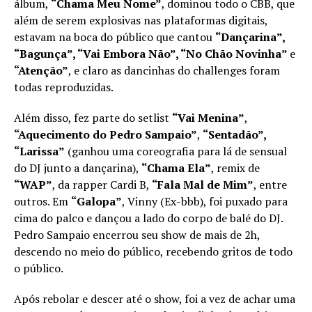
álbum,
“Chama Meu Nome”
, dominou todo o CBB, que
além de serem explosivas nas plataformas digitais,
estavam na boca do público que cantou
“Dançarina”,
“Bagunça”, “Vai Embora Não”, “No Chão Novinha”
e
“Atenção”
, e claro as dancinhas do challenges foram
todas reproduzidas.
Além disso, fez parte do setlist
“Vai Menina”
,
“Aquecimento do Pedro Sampaio”
,
“Sentadão”,
“Larissa”
(ganhou uma coreografia para lá de sensual
do DJ junto a dançarina),
“Chama Ela”
, remix de
“WAP”
, da rapper Cardi B,
“Fala Mal de Mim”
, entre
outros. Em
“Galopa”
, Vinny (Ex-bbb), foi puxado para
cima do palco e dançou a lado do corpo de balé do DJ.
Pedro Sampaio encerrou seu show de mais de 2h,
descendo no meio do público, recebendo gritos de todo
o público.
Após rebolar e descer até o show, foi a vez de achar uma