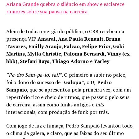
Ariana Grande quebra o silêncio em show e esclarece
rumores sobre sua pausa na carreira
Além de toda a energia do público, o CBB recebeu na
presença VIP
Amaral, Ana Paula Renault, Bruna
Tavares, Emilly Araujo, Falcão, Felipe Prior, Gabi
Martins, Mylla Christie, Paloma Bernardi, Vinny (ex-
bbb), Stefani Bays, Thiago Adorno
e
Yarley
“Pe-dro Sam-pa-io, vai!”
. O primeiro a subir no palco,
foi o dono do sucesso de
“
Galopa”
, o DJ
Pedro
Sampaio
, que se apresentou pela primeira vez, com um
repertório rico e cheio de ritmos, que passeio pelo seus
de carreira, assim como funks antigos e
hits
interacionais, com produção de funk por trás.
Com jogo de luz e fumaça, Pedro Sampaio levantou todo
o clima da galera, e claro, que as faixas do seu último