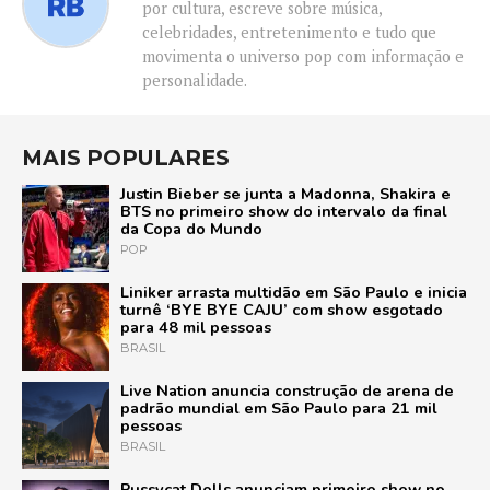
por cultura, escreve sobre música,
celebridades, entretenimento e tudo que
movimenta o universo pop com informação e
personalidade.
MAIS POPULARES
Justin Bieber se junta a Madonna, Shakira e
BTS no primeiro show do intervalo da final
da Copa do Mundo
POP
Liniker arrasta multidão em São Paulo e inicia
turnê ‘BYE BYE CAJU’ com show esgotado
para 48 mil pessoas
BRASIL
Live Nation anuncia construção de arena de
padrão mundial em São Paulo para 21 mil
pessoas
BRASIL
Pussycat Dolls anunciam primeiro show no