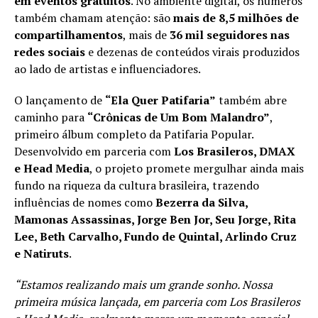
em eventos gratuitos
. No ambiente digital, os números
também chamam atenção: são
mais de 8,5 milhões de
compartilhamentos
, mais de
36 mil seguidores nas
redes sociais
e dezenas de conteúdos virais produzidos
ao lado de artistas e influenciadores.
O lançamento de
“Ela Quer Patifaria”
também abre
caminho para
“Crônicas de Um Bom Malandro”
,
primeiro álbum completo da Patifaria Popular.
Desenvolvido em parceria com
Los Brasileros, DMAX
e Head Media
, o projeto promete mergulhar ainda mais
fundo na riqueza da cultura brasileira, trazendo
influências de nomes como
Bezerra da Silva,
Mamonas Assassinas, Jorge Ben Jor, Seu Jorge, Rita
Lee, Beth Carvalho, Fundo de Quintal, Arlindo Cruz
e Natiruts
.
“Estamos realizando mais um grande sonho. Nossa
primeira música lançada, em parceria com Los Brasileros