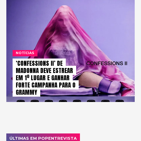
NOTÍCIAS
‘CONFESSIONS II’ DE
MADONNA DEVE ESTREAR
EM 1º LUGAR E GANHAR
FORTE CAMPANHA PARA O
GRAMMY
ÚLTIMAS EM POPENTREVISTA