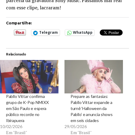
parceria da gravadora Sony Music. Passamos mal real
com esse clipe, lacraram!
Compartilhe:
Telegram
WhatsApp
Relacionado
Pabllo Vittar confirma
Prepare as fantasias:
grupo de K-Pop NMIXX
Pabllo Vittar expande a
em São Paulo e espera
turnê ‘Halloween da
público recorde no
Pabllo’ e anuncia shows
Ibirapuera
em seis cidades
10/02/2026
29/05/2026
Em "Brasil"
Em "Brasil"