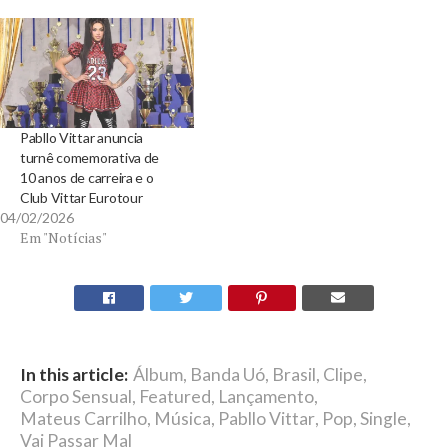
Pabllo Vittar anuncia
turnê comemorativa de
10 anos de carreira e o
Club Vittar Eurotour
04/02/2026
Em "Notícias"
In this article:
Álbum
,
Banda Uó
,
Brasil
,
Clipe
,
Corpo Sensual
,
Featured
,
Lançamento
,
Mateus Carrilho
,
Música
,
Pabllo Vittar
,
Pop
,
Single
,
Vai Passar Mal