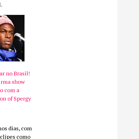
.
r no Brasil!
irma show
o com a
Son of Spergy
mos dias, com
s clipes como