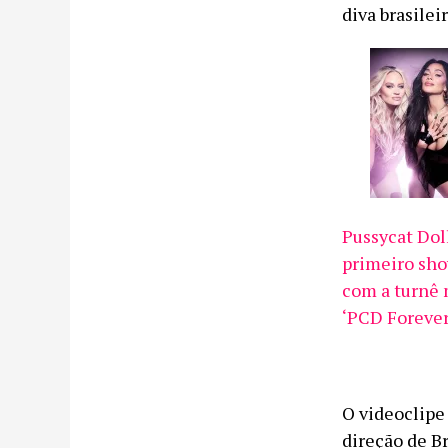
diva brasilei
Pussycat Dol
primeiro sho
com a turnê
‘PCD Forever
O videoclipe
direção de Br