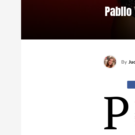
Pabllo
By
Ju
P