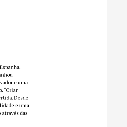
 Espanha.
ganhou
ovador e uma
. “Criar
rtida. Desde
lidade e uma
o através das