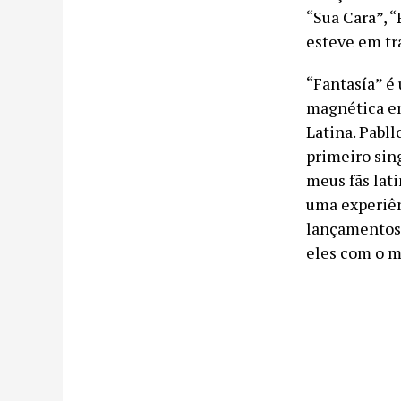
“Sua Cara”, 
esteve em tr
“Fantasía” é
magnética en
Latina. Pabll
primeiro sin
meus fãs lat
uma experiênc
lançamentos 
eles com o mu