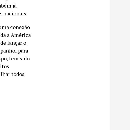
mbém já
ernacionais.
e uma conexão
oda a América
 de lançar o
spanhol para
mpo, tem sido
itos
lhar todos