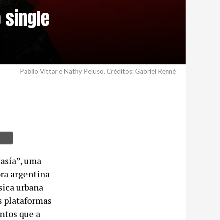
 single
Pabllo Vittar e Nathy Peluso. Créditos: Gabriel Renné
tasía”, uma
ra argentina
sica urbana
as plataformas
ntos que a