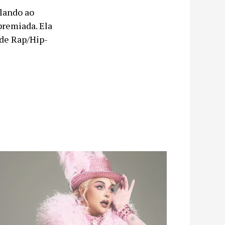
alando ao
premiada. Ela
de Rap/Hip-