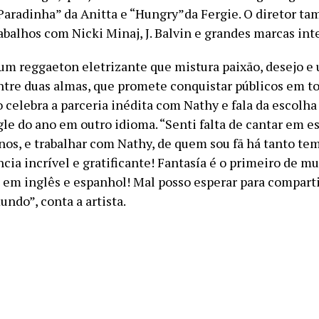
“Paradinha” da Anitta e “Hungry”da Fergie. O diretor ta
abalhos com Nicki Minaj, J. Balvin e grandes marcas int
 um reggaeton eletrizante que mistura paixão, desejo 
tre duas almas, que promete conquistar públicos em t
o celebra a parceria inédita com Nathy e fala da escolha
gle do ano em outro idioma. “Senti falta de cantar em e
inos, e trabalhar com Nathy, de quem sou fã há tanto te
ia incrível e gratificante! Fantasía é o primeiro de mu
em inglês e espanhol! Mal posso esperar para comparti
ndo”, conta a artista.