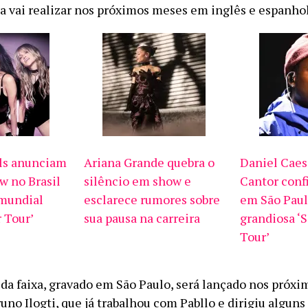
ra vai realizar nos próximos meses em inglês e espanhol
ls anunciam
Ariana Grande quebra o
Daniel Caesa
w no Brasil
silêncio em show e
Cantor conf
 mundial
esclarece rumores sobre
em São Paul
 Tour’
sua pausa na carreira
grandiosa ‘
Tour’
 da faixa, gravado em São Paulo, será lançado nos próxi
uno Ilogti, que já trabalhou com Pabllo e dirigiu algun