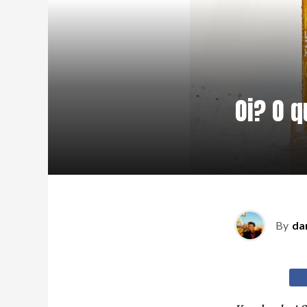
Oi? O 
By
da