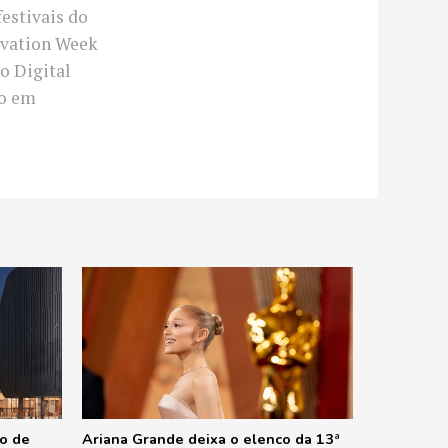
festivais do
novation Week
o Digital
co em
ão de
Ariana Grande deixa o elenco da 13ª