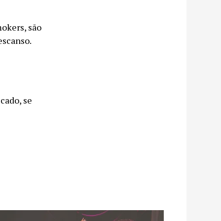
okers, são
escanso.
icado, se