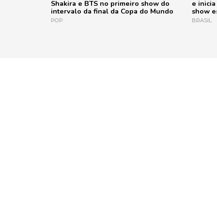
Shakira e BTS no primeiro show do
e inici
intervalo da final da Copa do Mundo
show e
POP
BRASIL