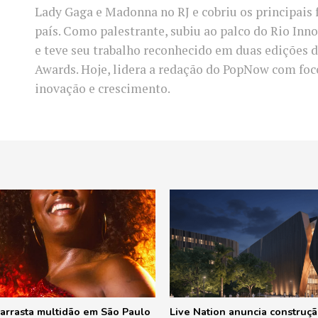
Lady Gaga e Madonna no RJ e cobriu os principais 
país. Como palestrante, subiu ao palco do Rio In
e teve seu trabalho reconhecido em duas edições d
Awards. Hoje, lidera a redação do PopNow com fo
inovação e crescimento.
 arrasta multidão em São Paulo
Live Nation anuncia construç