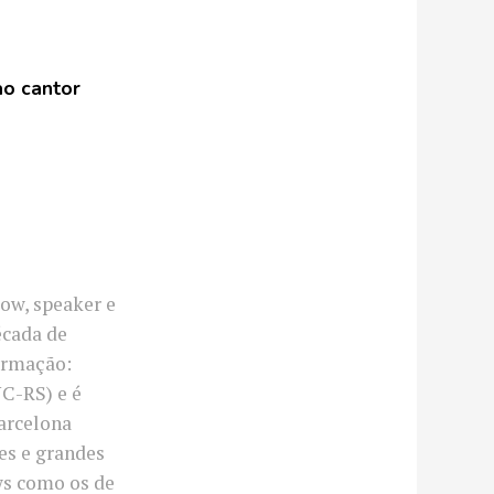
ao cantor
ow, speaker e
écada de
ormação:
C-RS) e é
arcelona
ses e grandes
ws como os de