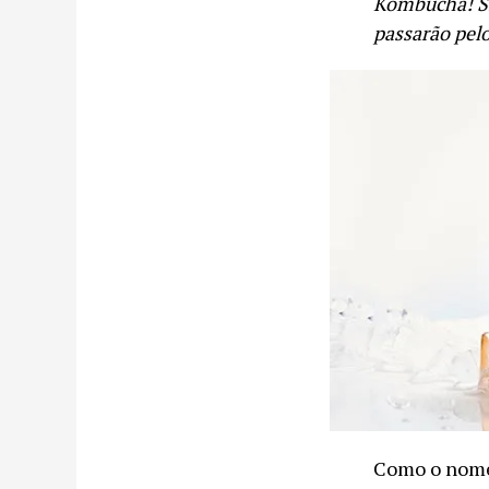
Kombucha! Si
passarão pelo
Como o nome 