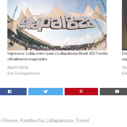
Ingressos ‘LollaLovers’ para o Lollapalooza Brasil 2027 estão
Do
oficialmente esgotados
ex
06/07/2026
14
Em "Lollapalooza"
Em
:
Fitness
,
Kombucha
,
Lollapalooza
,
Trend