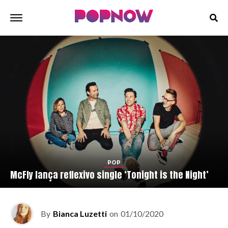
POP
McFly lança reflexivo single ‘Tonight is the Night’
By
Bianca Luzetti
on
01/10/2020