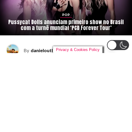
POP
Pussycat Dolls anunciam primeiro show no Brasil
com a turnê mundial ‘PCD Forever Tour’
Privacy & Cookies Policy
By
danieloutlander
on
04/08/2026
O
reencontro que os fãs brasileiros tanto
esperavam finalmente vai acontecer. As
Pussycat Dolls
confirmaram a sua
primeira passagem pela história do
Brasil com a turnê mundial
PCD Forever
Tour
, que celebra os 20 anos do aclamado álbum de
estreia do grupo. A apresentação única acontecerá no