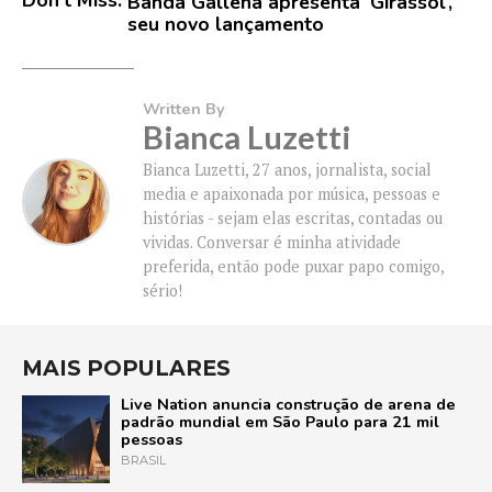
Don't Miss:
Banda Gallena apresenta ‘Girassol’,
seu novo lançamento
Written By
Bianca Luzetti
Bianca Luzetti, 27 anos, jornalista, social
media e apaixonada por música, pessoas e
histórias - sejam elas escritas, contadas ou
vividas. Conversar é minha atividade
preferida, então pode puxar papo comigo,
sério!
MAIS POPULARES
Live Nation anuncia construção de arena de
padrão mundial em São Paulo para 21 mil
pessoas
BRASIL