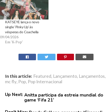
KATSEYE lança o novo
single ‘Pinky Up’ às
vésperas do Coachella
09/04/2026
Em "K-Pop"
In this article:
Featured
,
Lançamento
,
Lançamentos
,
mc fly
,
Pop
,
Pop Internacional
Up Next:
Anitta participa da estreia mundial do
game ‘Fifa 21’