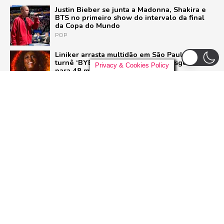
Justin Bieber se junta a Madonna, Shakira e
BTS no primeiro show do intervalo da final
da Copa do Mundo
POP
Liniker arrasta multidão em São Paulo e inicia
turnê ‘BYE BYE CAJU’ com show esgotado
Privacy & Cookies Policy
para 48 mil pessoas
BRASIL
Live Nation anuncia construção de arena de
padrão mundial em São Paulo para 21 mil
pessoas
BRASIL
Ariana Grande deixa o elenco da 13ª
temporada de ‘American Horror Story’; saiba
o motivo
SÉRIES
ADVERTISEMENT