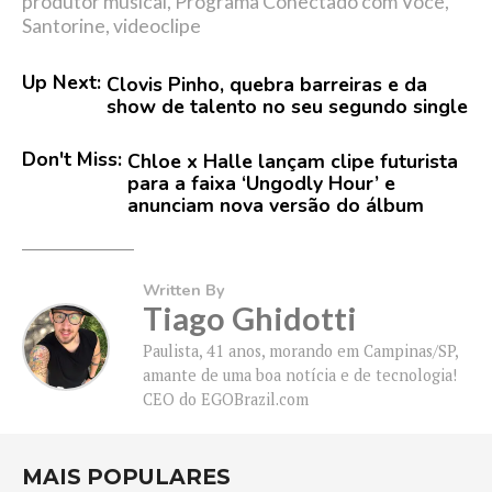
produtor musical
,
Programa Conectado com Você
,
Santorine
,
videoclipe
Up Next:
Clovis Pinho, quebra barreiras e da
show de talento no seu segundo single
Don't Miss:
Chloe x Halle lançam clipe futurista
para a faixa ‘Ungodly Hour’ e
anunciam nova versão do álbum
Written By
Tiago Ghidotti
Paulista, 41 anos, morando em Campinas/SP,
amante de uma boa notícia e de tecnologia!
CEO do EGOBrazil.com
MAIS POPULARES