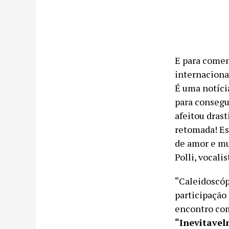
E para comem
internaciona
É uma notíci
para consegu
afeitou dras
retomada! Es
de amor e mu
Polli, vocalis
“Caleidoscóp
participação
encontro c
“Inevitave