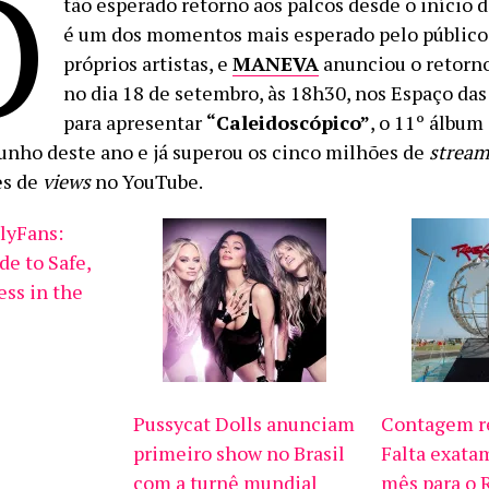
O
tão esperado retorno aos palcos desde o início
é um dos momentos mais esperado pelo público
próprios artistas, e
MANEVA
anunciou o retorn
no dia 18 de setembro, às 18h30, nos Espaço da
para apresentar
“Caleidoscópico”
, o 11º álbum 
unho deste ano e já superou os cinco milhões de
stream
es de
views
no YouTube.
lyFans:
de to Safe,
ess in the
Pussycat Dolls anunciam
Contagem re
primeiro show no Brasil
Falta exat
com a turnê mundial
mês para o 