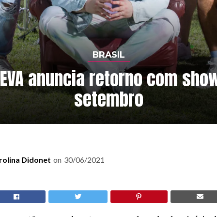
BRASIL
EVA anuncia retorno com sho
setembro
rolina Didonet
on
30/06/2021