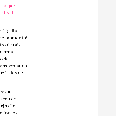
ra o que
estival
(1), dia
“Que momento!
tro de nós
ndemia
o da
ransbordando
iz Tales de
traz a
asceu do
ejos”
e
e fora os