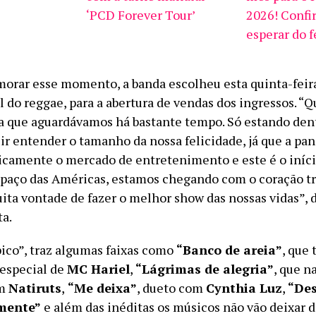
‘PCD Forever Tour’
2026! Confi
esperar do f
orar esse momento, a banda escolheu esta quinta-feira 
l do reggae, para a abertura de vendas dos ingressos. 
a que aguardávamos há bastante tempo. Só estando den
ir entender o tamanho da nossa felicidade, já que a pa
ticamente o mercado de entretenimento e este é o iníci
paço das Américas, estamos chegando com o coração t
ita vontade de fazer o melhor show das nossas vidas”, d
ta.
ico”, traz algumas faixas como
“Banco de areia”
, que 
 especial de
MC Hariel
,
“Lágrimas de alegria”
, que n
om
Natiruts
,
“Me deixa”
, dueto com
Cynthia Luz
,
“Des
lmente”
e além das inéditas os músicos não vão deixar d