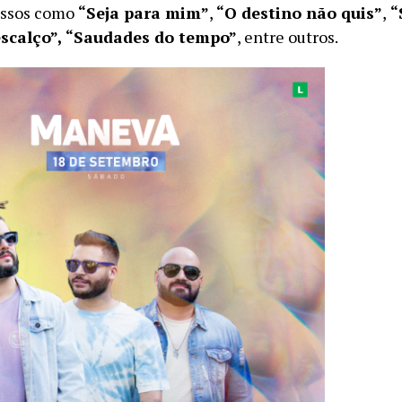
essos como
“Seja para mim”
,
“O destino não quis”
,
“
scalço”, “Saudades do tempo”
, entre outros.