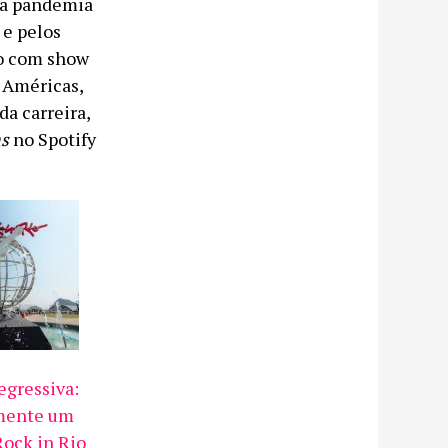
 da pandemia
 e pelos
o com show
s Américas,
da carreira,
s
no Spotify
gressiva:
amente um
Rock in Rio