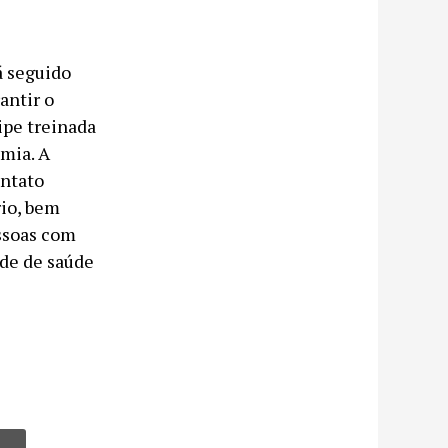
á seguido
antir o
ipe treinada
mia. A
ontato
rio, bem
essoas com
ade de saúde