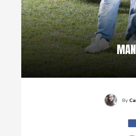
MAN
By
Ca