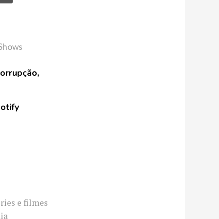
Shows
corrupção,
otify
ries e filmes
ia