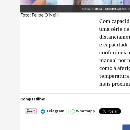
Foto: Felipe O’Neill
Com capacida
uma série de
distanciamen
e capacitada
conferência d
manual por p
como a aferi
temperatura 
mais próxima
Compartilhe:
Telegram
WhatsApp