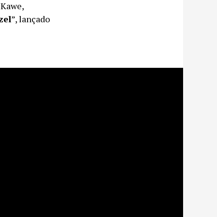
 Kawe,
zel
”, lançado