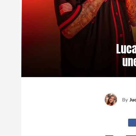
Luca
un
By
Ju