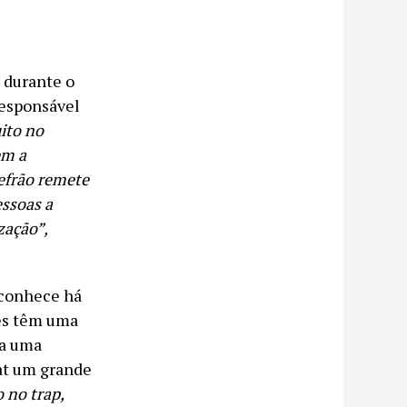
 durante o
responsável
ito no
em a
refrão remete
essoas a
zação”,
 conhece há
les têm uma
ra uma
at um grande
 no trap,