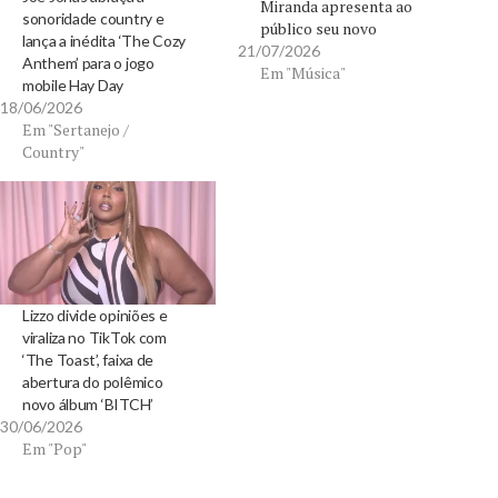
Miranda apresenta ao
sonoridade country e
público seu novo
lança a inédita ‘The Cozy
projeto "On The Road". O
21/07/2026
Anthem’ para o jogo
EP lançado em parceria
Em "Música"
mobile Hay Day
com a Radar Records,
18/06/2026
reafirma sua ligação
Em "Sertanejo /
eterna com o universo
Country"
dos caminhoneiros e
celebra uma trajetória
que atravessa gerações.
Conhecida
nacionalmente como a
Rainha…
Lizzo divide opiniões e
viraliza no TikTok com
‘The Toast’, faixa de
abertura do polêmico
novo álbum ‘BITCH’
30/06/2026
Em "Pop"