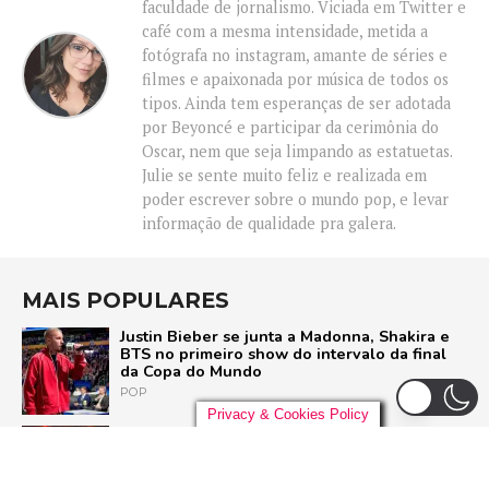
faculdade de jornalismo. Viciada em Twitter e
café com a mesma intensidade, metida a
fotógrafa no instagram, amante de séries e
filmes e apaixonada por música de todos os
tipos. Ainda tem esperanças de ser adotada
por Beyoncé e participar da cerimônia do
Oscar, nem que seja limpando as estatuetas.
Julie se sente muito feliz e realizada em
poder escrever sobre o mundo pop, e levar
informação de qualidade pra galera.
MAIS POPULARES
Justin Bieber se junta a Madonna, Shakira e
BTS no primeiro show do intervalo da final
da Copa do Mundo
POP
Privacy & Cookies Policy
Liniker arrasta multidão em São Paulo e inicia
turnê ‘BYE BYE CAJU’ com show esgotado
para 48 mil pessoas