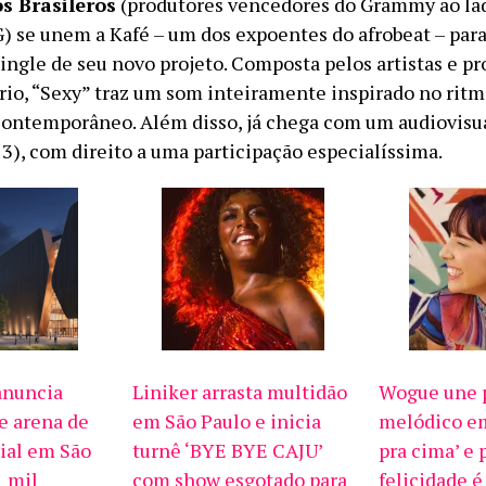
os Brasileros
(produtores vencedores do Grammy ao lad
G) se unem a Kafé – um dos expoentes do afrobeat – par
single de seu novo projeto. Composta pelos artistas e p
trio, “Sexy” traz um som inteiramente inspirado no ritm
contemporâneo. Além disso, já chega com um audiovisu
23), com direito a uma participação especialíssima.
anuncia
Liniker arrasta multidão
Wogue une p
e arena de
em São Paulo e inicia
melódico em
ial em São
turnê ‘BYE BYE CAJU’
pra cima’ e 
1 mil
com show esgotado para
felicidade é