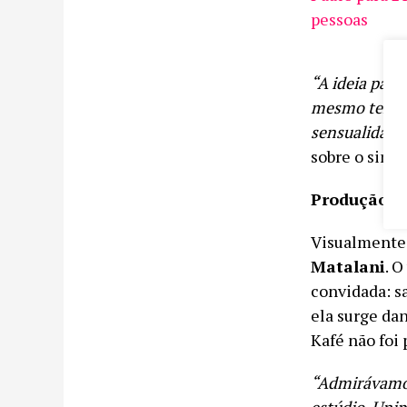
pessoas
“A ideia para
mesmo tempo,
sensualidade
sobre o sing
Produção
Visualmente,
Matalani
. 
convidada: s
ela surge dan
Kafé não foi 
“Admirávamos
estúdio. Unim