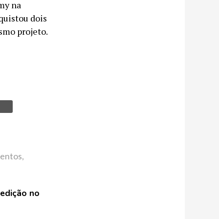
my na
quistou dois
smo projeto.
entos
,
edição no