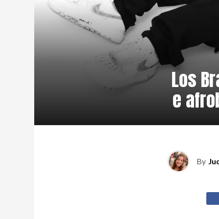
Los Br
e afro
By
Ju