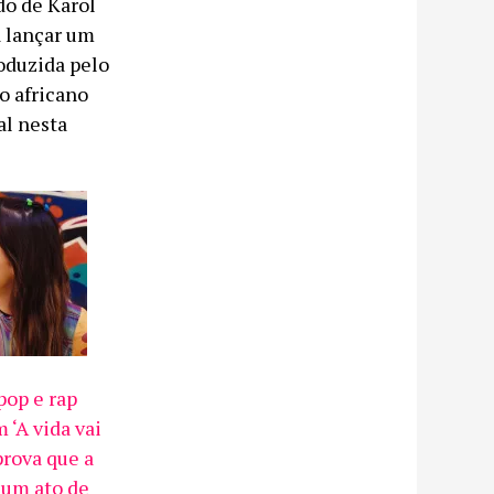
o de Karol
a lançar um
roduzida pelo
o africano
al nesta
op e rap
 ‘A vida vai
prova que a
 um ato de