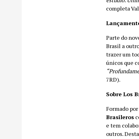
completa Val
Lançamento
Parte do novo
Brasil a outr
trazer um to
únicos que co
“Profundame
7RD).
Sobre Los B
Formado po
Brasileros
c
e tem colabo
outros. Dest