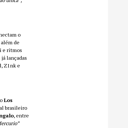
onectam o
, além de
i e ritmos
 já lançadas
l, Z1nk e
io
Los
l brasileiro
angalo
, entre
ercurio”