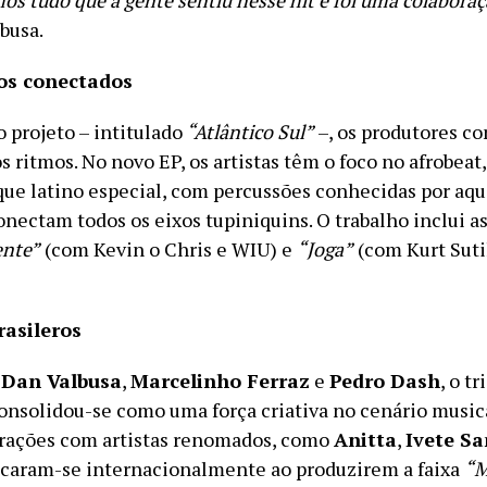
busa.
s conectados
 projeto – intitulado
“Atlântico Sul”
–, os produtores c
os ritmos. No novo EP, os artistas têm o foco no afrobeat
que latino especial, com percussões conhecidas por aqu
nectam todos os eixos tupiniquins. O trabalho inclui as
nte”
(com Kevin o Chris e WIU) e
“Joga”
(com Kurt Suti
rasileros
r
Dan Valbusa
,
Marcelinho Ferraz
e
Pedro Dash
, o tr
onsolidou-se como uma força criativa no cenário musica
rações com artistas renomados, como
Anitta
,
Ivete S
acaram-se internacionalmente ao produzirem a faixa
“M