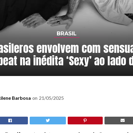
BRASIL
asileros envolvem com sensu
beat na inédita ‘Sexy’ ao lado 
cilene Barbosa
on
21/05/2025