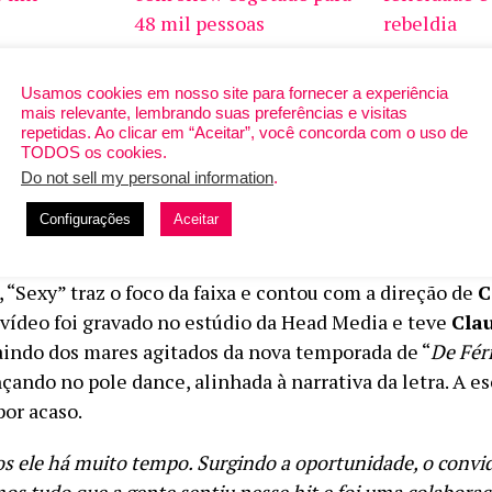
48 mil pessoas
rebeldia
Usamos cookies em nosso site para fornecer a experiência
 a música foi criar uma atmosfera que fosse envolvente, rí
mais relevante, lembrando suas preferências e visitas
 sofisticada. Misturamos a energia dançante do afrobea
repetidas. Ao clicar em “Aceitar”, você concorda com o uso de
TODOS os cookies.
 dos sintetizadores do R&B. Assim criamos ‘Sexy’”,
conta
Do not sell my personal information
.
le que antecede o lançamento do novo EP do trio.
Configurações
Aceitar
 “Sexy” traz o foco da faixa e contou com a direção de
C
O vídeo foi gravado no estúdio da Head Media e teve
Cla
aindo dos mares agitados da nova temporada de “
De Fér
çando no pole dance, alinhada à narrativa da letra. A e
por acaso.
 ele há muito tempo. Surgindo a oportunidade, o convi
os tudo que a gente sentiu nesse hit e foi uma colaboraç