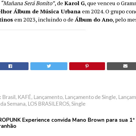
m
“Mañana Será Bonito”
, de
Karol G
, que venceu o Gram
lhor Álbum de Música Urbana
em 2024. O grupo con
tinos
em 2023, incluindo o de
Álbum do Ano
, pelo me
:
Brasil
,
KAFÉ
,
Lançamento
,
Lançamento de Single
,
Lançam
 da Semana
,
LOS BRASILEROS
,
Single
OPUNK Experience convida Mano Brown para sua 1ª 
ranhão