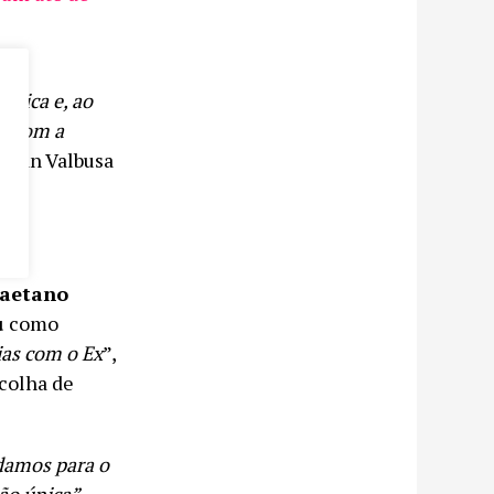
tmica e, ao
t com a
 Dan Valbusa
aetano
u
como
ias com o Ex
”,
scolha de
damos para o
ão única”,