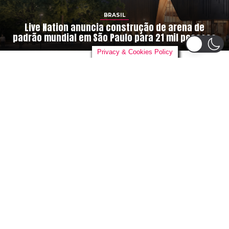
BRASIL
Live Nation anuncia construção de arena de
padrão mundial em São Paulo para 21 mil pessoas
Privacy & Cookies Policy
By
danieloutlander
on
04/08/2026
A
gigante global do entretenimento,
Live
Nation Entertainment
, está construindo
sua primeira arena no Brasil. Em parceria
com o grupo de desenvolvimento urbano
Cidade Center Norte
, a empresa
anunciou um novo complexo em São Paulo com
capacidade para 21.000 pessoas, com inauguração
prevista para 2028.