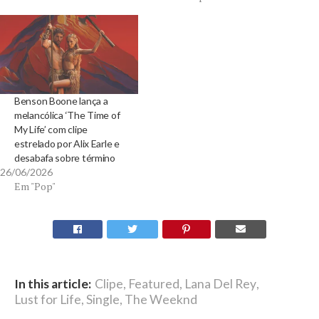
Benson Boone lança a
melancólica ‘The Time of
My Life’ com clipe
estrelado por Alix Earle e
desabafa sobre término
26/06/2026
Em "Pop"
In this article:
Clipe
,
Featured
,
Lana Del Rey
,
Lust for Life
,
Single
,
The Weeknd