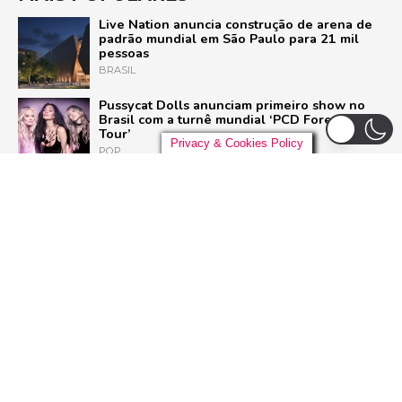
Live Nation anuncia construção de arena de
padrão mundial em São Paulo para 21 mil
pessoas
BRASIL
Pussycat Dolls anunciam primeiro show no
Brasil com a turnê mundial ‘PCD Forever
Tour’
Privacy & Cookies Policy
POP
Liniker arrasta multidão em São Paulo e inicia
turnê ‘BYE BYE CAJU’ com show esgotado
para 48 mil pessoas
BRASIL
Dia Mundial do Rock: Por que celebramos em
13 de julho e como o Rock in Rio 2026 vai
homenagear o gênero
ROCK
ADVERTISEMENT