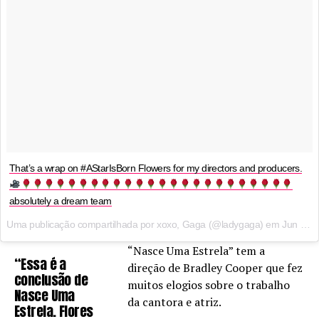
That’s a wrap on #AStarIsBorn Flowers for my directors and producers.
absolutely a dream team
Uma publicação compartilhada por xoxo, Gaga (@ladygaga) em
Jun 14, 2017 às 9:45 PDT
“Nasce Uma Estrela” tem a
“Essa é a
direção de Bradley Cooper que fez
conclusão de
muitos elogios sobre o trabalho
Nasce Uma
da cantora e atriz.
Estrela. Flores