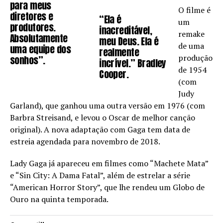
para meus
O filme é
diretores e
“Ela é
um
produtores.
inacreditável,
remake
Absolutamente
meu Deus. Ela é
de uma
uma equipe dos
realmente
produção
sonhos”.
incrível.” Bradley
de 1954
Cooper.
(com
Judy
Garland), que ganhou uma outra versão em 1976 (com
Barbra Streisand, e levou o Oscar de melhor canção
original). A nova adaptação com Gaga tem data de
estreia agendada para novembro de 2018.
Lady Gaga já apareceu em filmes como “Machete Mata”
e “Sin City: A Dama Fatal”, além de estrelar a série
“American Horror Story”, que lhe rendeu um Globo de
Ouro na quinta temporada.