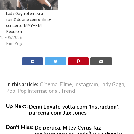
Lady Gaga eterniza a
turnê do ano com o filme-
concerto ‘MAYHEM
Requiem’
15/05/2026
Em "Pop"
In this article:
Cinema
,
Filme
,
Instagram
,
Lady Gaga
,
Pop
,
Pop Internacional
,
Trend
Up Next:
Demi Lovato volta com ‘Instruction’,
parceria com Jax Jones
Don't Miss:
De peruca, Miley Cyrus faz
performance no metrô e se diverte