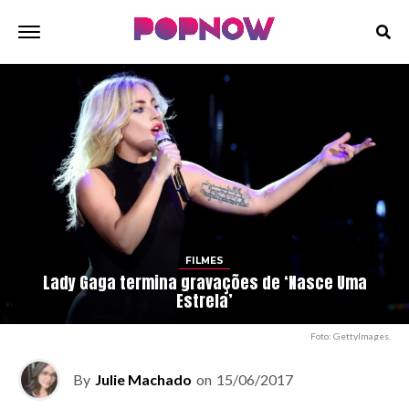
FILMES
Lady Gaga termina gravações de ‘Nasce Uma
Estrela’
Foto: GettyImages.
By
Julie Machado
on
15/06/2017