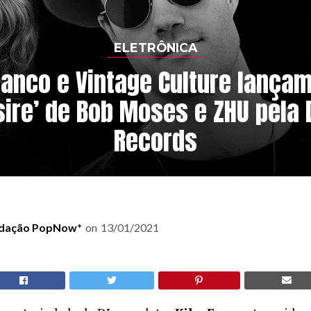
ELETRÔNICA
ranco e Vintage Culture lança
sire’ de Bob Moses e ZHU pela
Records
dação PopNow*
on
13/01/2021