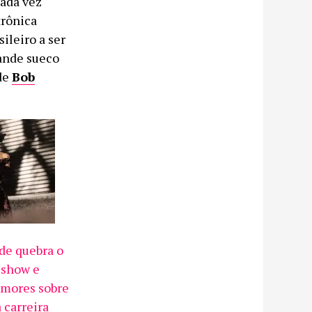
ada vez
trônica
sileiro a ser
ande sueco
de
Bob
de quebra o
 show e
umores sobre
 carreira