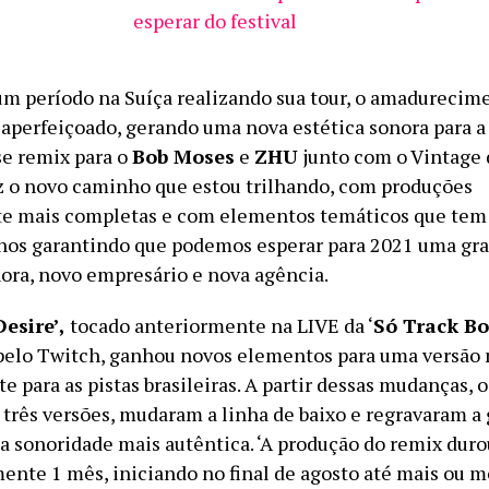
esperar do festival
um período na Suíça realizando sua tour, o amadurecim
i aperfeiçoado, gerando uma nova estética sonora para a
se remix para o
Bob Moses
e
ZHU
junto com o Vintage
 o novo caminho que estou trilhando, com produções
 mais completas e com elementos temáticos que tem m
 nos garantindo que podemos esperar para 2021 uma gr
ra, novo empresário e nova agência.
Desire’,
tocado anteriormente na LIVE da ‘
Só Track Bo
pelo Twitch, ganhou novos elementos para uma versão 
 para as pistas brasileiras. A partir dessas mudanças, 
 três versões, mudaram a linha de baixo e regravaram a 
 sonoridade mais autêntica. ‘A produção do remix duro
nte 1 mês, iniciando no final de agosto até mais ou m