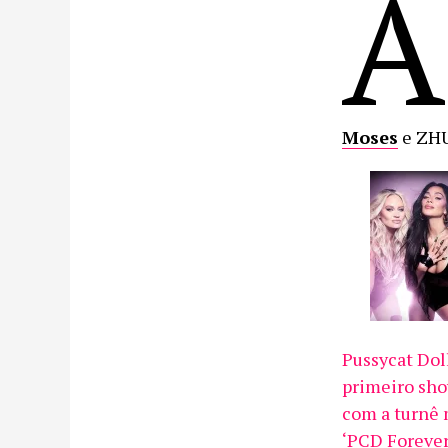
A
Moses
e ZHU
Pussycat Dol
primeiro sho
com a turnê
‘PCD Forever