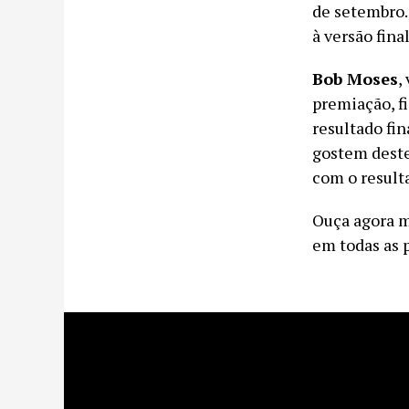
de setembro.
à versão fina
Bob Moses
,
premiação, fi
resultado fi
gostem deste
com o result
Ouça agora m
em todas as p