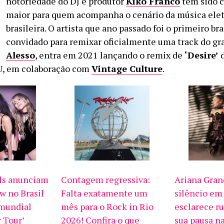
notoriedade do DJ e produtor
Kiko Franco
tem sido c
maior para quem acompanha o cenário da música ele
brasileira. O artista que ano passado foi o primeiro bra
convidado para remixar oficialmente uma track do gr
Alesso
, entra em 2021 lançando o remix de
‘Desire’
, em colaboração com
Vintage Culture
.
ls anunciam
Contagem regressiva:
Ariana Gran
w no Brasil
Falta exatamente um
silêncio em
 mundial
mês para o Rock in Rio
esclarece r
 Tour’
2026! Confira o que
sua pausa na