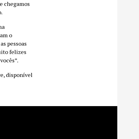
, e chegamos
.
ma
ram o
as pessoas
ito felizes
 vocês”.
e, disponível