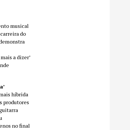
ento musical
 carreira do
 demonstra
ais a dizer’
ande
a’
mais híbrida
os produtores
guitarra
u
enos no final