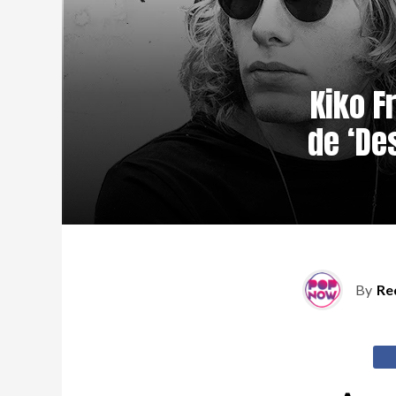
Kiko F
de ‘De
By
Re