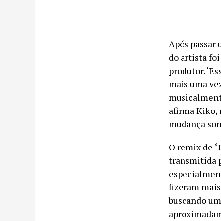
Após passar 
do artista fo
produtor. ‘Es
mais uma vez
musicalmente
afirma Kiko,
mudança sono
O remix de
‘
transmitida 
especialmente
fizeram mais
buscando uma
aproximadame