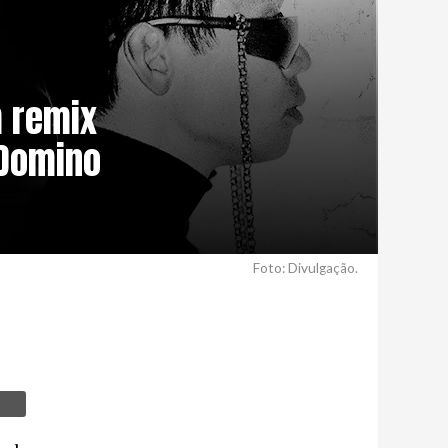
m remix
 Domino
Foto: Divulgação.