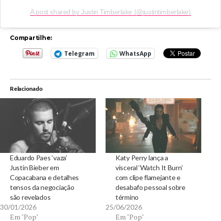
A post shared by Justin Timberlake (@justintimberlake)
Compartilhe:
Telegram
WhatsApp
Relacionado
Eduardo Paes ‘vaza’
Katy Perry lança a
Justin Bieber em
visceral ‘Watch It Burn’
Copacabana e detalhes
com clipe flamejante e
tensos da negociação
desabafo pessoal sobre
são revelados
término
30/01/2026
25/06/2026
Em "Pop"
Em "Pop"