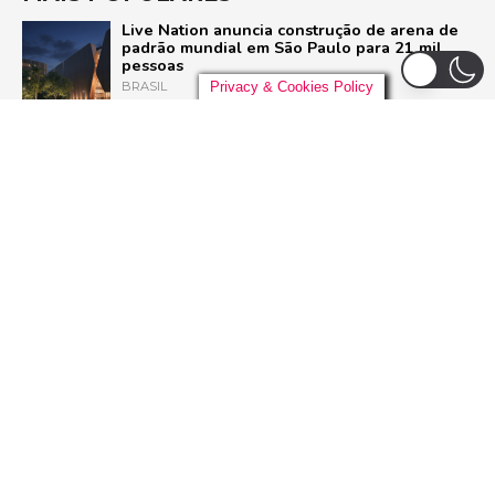
Live Nation anuncia construção de arena de
padrão mundial em São Paulo para 21 mil
pessoas
BRASIL
Privacy & Cookies Policy
Liniker arrasta multidão em São Paulo e inicia
turnê ‘BYE BYE CAJU’ com show esgotado
para 48 mil pessoas
BRASIL
Pussycat Dolls anunciam primeiro show no
Brasil com a turnê mundial ‘PCD Forever
Tour’
POP
Dia Mundial do Rock: Por que celebramos em
13 de julho e como o Rock in Rio 2026 vai
homenagear o gênero
ROCK
ADVERTISEMENT