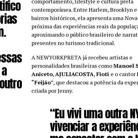
ifico
comportamento, lifestyle e cultura preta
contemporânea. Entre Harlem, Brooklyn e
rias
bairros históricos, ela apresenta uma Nova
próxima das experiências reais da populaç
m.
aproximando o público brasileiro de narra
presentes no turismo tradicional.
essas
A NEWYORKPRETA já recebeu artistas e
personalidades brasileiras como
Manoel 
 a
Aniceto
,
AJULIACOSTA
,
Fioti
e o cantor
 outro
“Feijão
”, que destacou a potência da expe
criada por Jenny.
“Eu vivi uma outra N
vivenciar a experiên