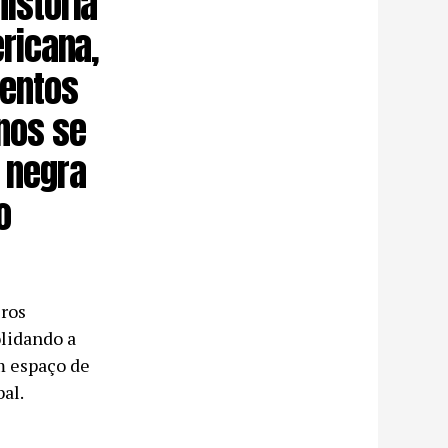
istória
ricana,
entos
nos se
 negra
o
iros
lidando a
 espaço de
al.