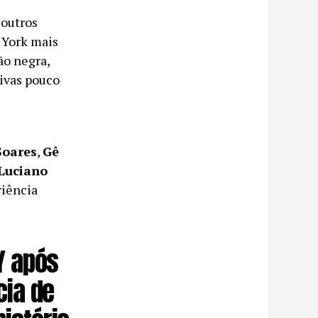
 outros
 York mais
ão negra,
tivas pouco
Soares
,
Gê
Luciano
riência
Y após
cia de