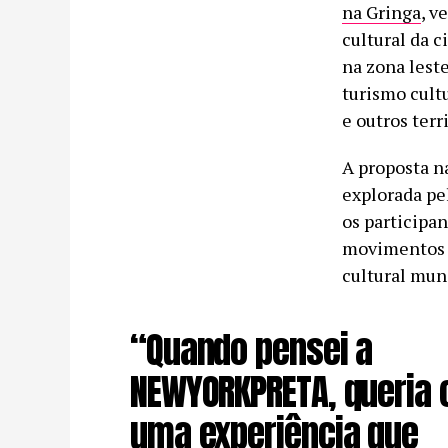
na Gringa
, v
cultural da c
na zona leste
turismo cult
e outros terr
A proposta n
explorada pe
os participan
movimentos n
cultural mun
“Quando pensei a
NEWYORKPRETA, queria c
uma experiência que