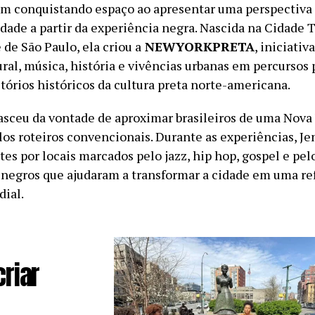
em conquistando espaço ao apresentar uma perspectiva 
idade a partir da experiência negra. Nascida na Cidade 
 de São Paulo, ela criou a
NEWYORKPRETA
, iniciativ
ural, música, história e vivências urbanas em percursos
itórios históricos da cultura preta norte-americana.
asceu da vontade de aproximar brasileiros de uma Nova
los roteiros convencionais. Durante as experiências, J
tes por locais marcados pelo jazz, hip hop, gospel e pel
egros que ajudaram a transformar a cidade em uma re
dial.
riar