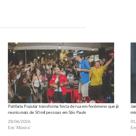
Patifaria Popular transforma festa de rua em fenômeno que já
Ja
reuniu mais de 50 mil pessoas em São Paulo
mis
28/06/2026
01
Em "Música"
Em