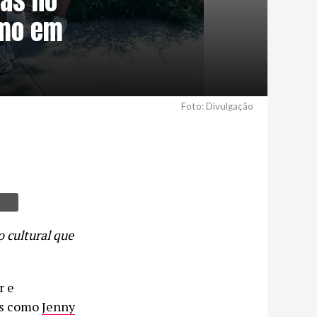
ias no
smo em
Foto: Divulgação
o cultural que
r e
is como
Jenny