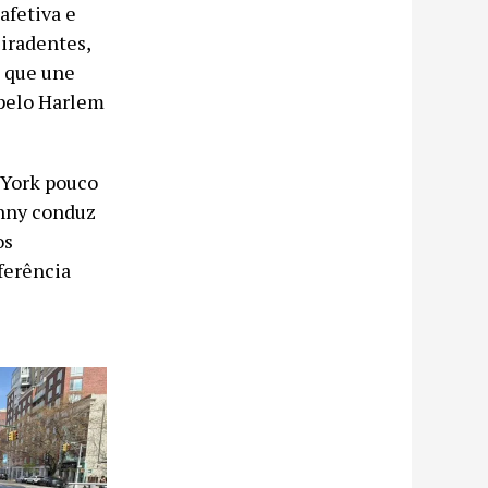
afetiva e
Tiradentes,
a que une
 pelo Harlem
 York pouco
enny conduz
os
ferência