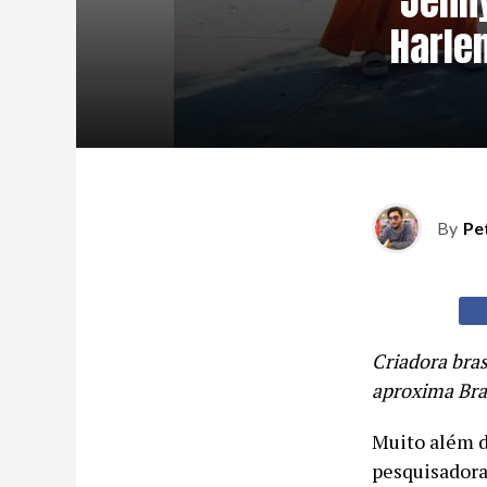
Jenny
Harle
By
Pe
Criadora bras
aproxima Bras
Muito além do
pesquisadora