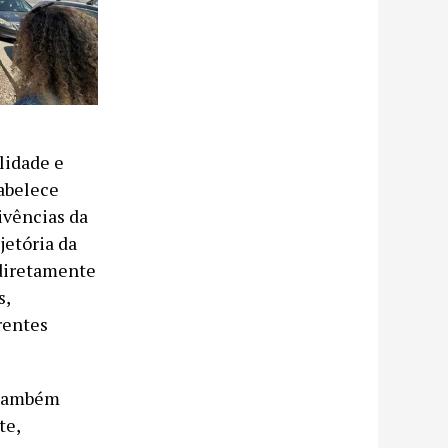
lidade e
abelece
vivências da
jetória da
 diretamente
s,
rentes
a também
te,