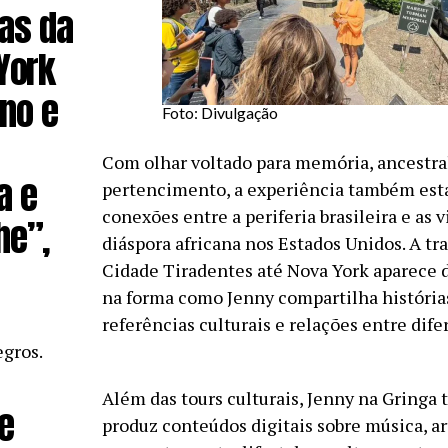
as da
York
no e
Foto: Divulgação
Com olhar voltado para memória, ancestra
a e
pertencimento, a experiência também est
conexões entre a periferia brasileira e as 
he”,
diáspora africana nos Estados Unidos. A tra
Cidade Tiradentes até Nova York aparece
na forma como Jenny compartilha história
referências culturais e relações entre dife
egros.
Além das tours culturais, Jenny na Gring
e
produz conteúdos digitais sobre música, ar