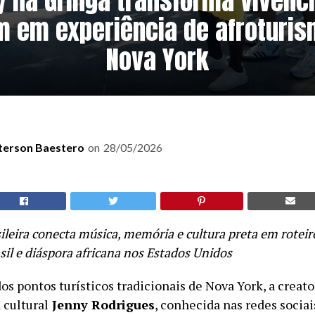
 na Gringa transforma vivênc
m em experiência de afroturi
Nova York
terson Baestero
on
28/05/2026
ileira conecta música, memória e cultura preta em roteir
il e diáspora africana nos Estados Unidos
s pontos turísticos tradicionais de Nova York, a creato
 cultural
Jenny Rodrigues
, conhecida nas redes socia