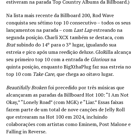
estiveram na parada Top Country Albums da Billboard.)
Na lista mais recente da Billboard 200, Rod Wave
conquista seu sétimo top 10 consecutivo – todos os seus
lançamentos na parada – com
Last Lap
estreando na
segunda posição. Charli XCX também se destaca, com
Brat
subindo do 14º para o 3º lugar, igualando sua
estreia e pico após uma reedição deluxe. GloRilla alcança
seu primeiro top 10 com a entrada de
Glorious
na
quinta posição, enquanto BigXthaPlug faz sua estreia no
top 10 com
Take Care
, que chega ao oitavo lugar.
Beautifully Broken
foi precedido por três músicas que
alcançaram as paradas da Billboard Hot 100: “I Am Not
Okay,” “Lonely Road” (com MGK) e “Liar.” Essas faixas
fazem parte de um total de nove canções de Jelly Roll
que estrearam na Hot 100 em 2024, incluindo
colaborações com artistas como Eminem, Post Malone e
Falling in Reverse.