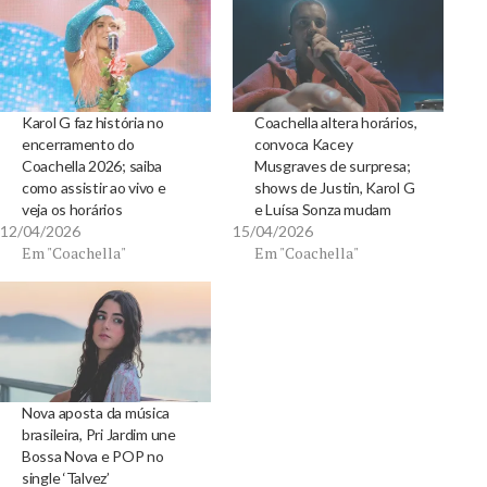
Karol G faz história no
Coachella altera horários,
encerramento do
convoca Kacey
Coachella 2026; saiba
Musgraves de surpresa;
como assistir ao vivo e
shows de Justin, Karol G
veja os horários
e Luísa Sonza mudam
12/04/2026
15/04/2026
Em "Coachella"
Em "Coachella"
Nova aposta da música
brasileira, Pri Jardim une
Bossa Nova e POP no
single ‘Talvez’