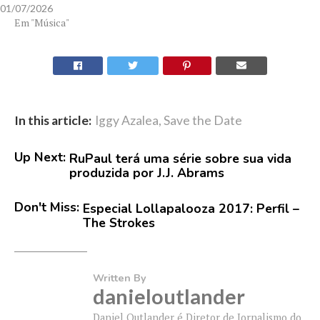
01/07/2026
Em "Música"
In this article:
Iggy Azalea
,
Save the Date
Up Next:
RuPaul terá uma série sobre sua vida
produzida por J.J. Abrams
Don't Miss:
Especial Lollapalooza 2017: Perfil –
The Strokes
Written By
danieloutlander
Daniel Outlander é Diretor de Jornalismo do