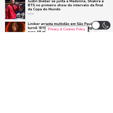
Justin Bieber se junta a Madonna, Shakira e
BTS no primeiro show do intervalo da final
da Copa do Mundo
POP
Liniker arrasta multidão em São Paulo e inicia
turnê ‘BYE BYE CAJU’ com show esgotado
Privacy & Cookies Policy
para 48 mil pessoas
BRASIL
Live Nation anuncia construção de arena de
padrão mundial em São Paulo para 21 mil
pessoas
BRASIL
Pussycat Dolls anunciam primeiro show no
Brasil com a turnê mundial ‘PCD Forever
Tour’
POP
ADVERTISEMENT