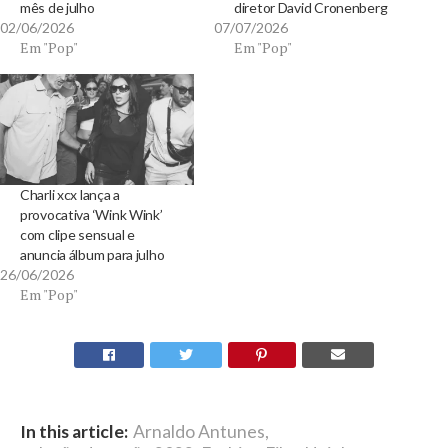
mês de julho
diretor David Cronenberg
02/06/2026
07/07/2026
Em "Pop"
Em "Pop"
Charli xcx lança a
provocativa ‘Wink Wink’
com clipe sensual e
anuncia álbum para julho
26/06/2026
Em "Pop"
In this article:
Arnaldo Antunes
,