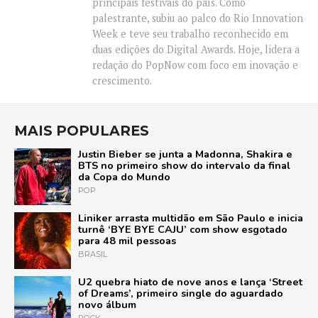
principais festivais do país. Como
palestrante, subiu ao palco do Rio Innovation
Week e teve seu trabalho reconhecido em
duas edições do Digital Awards. Hoje, lidera a
redação do PopNow com foco em inovação e
crescimento.
MAIS POPULARES
Justin Bieber se junta a Madonna, Shakira e
BTS no primeiro show do intervalo da final
da Copa do Mundo
POP
Liniker arrasta multidão em São Paulo e inicia
turnê ‘BYE BYE CAJU’ com show esgotado
para 48 mil pessoas
BRASIL
U2 quebra hiato de nove anos e lança ‘Street
of Dreams’, primeiro single do aguardado
novo álbum
ROCK