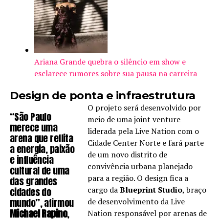
Ariana Grande quebra o silêncio em show e
esclarece rumores sobre sua pausa na carreira
Design de ponta e infraestrutura
O projeto será desenvolvido por
“São Paulo
meio de uma joint venture
merece uma
liderada pela Live Nation com o
arena que reflita
Cidade Center Norte e fará parte
a energia, paixão
de um novo distrito de
e influência
convivência urbana planejado
cultural de uma
para a região. O design fica a
das grandes
cargo da
Blueprint Studio
, braço
cidades do
mundo”, afirmou
de desenvolvimento da Live
Michael Rapino
,
Nation responsável por arenas de