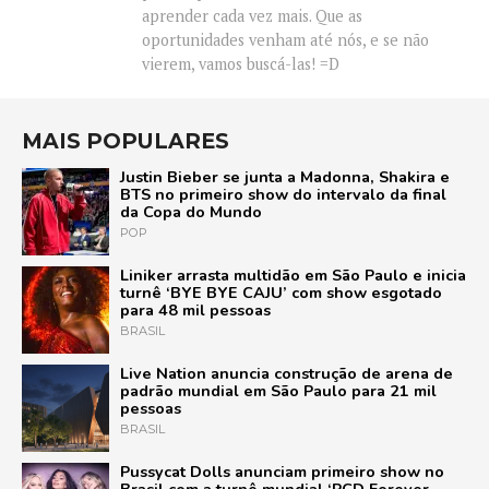
aprender cada vez mais. Que as
oportunidades venham até nós, e se não
vierem, vamos buscá-las! =D
MAIS POPULARES
Justin Bieber se junta a Madonna, Shakira e
BTS no primeiro show do intervalo da final
da Copa do Mundo
POP
Liniker arrasta multidão em São Paulo e inicia
turnê ‘BYE BYE CAJU’ com show esgotado
para 48 mil pessoas
BRASIL
Live Nation anuncia construção de arena de
padrão mundial em São Paulo para 21 mil
pessoas
BRASIL
Pussycat Dolls anunciam primeiro show no
Brasil com a turnê mundial ‘PCD Forever