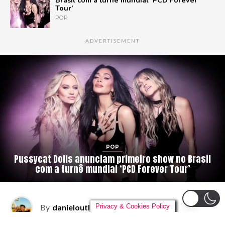
Tour’
POP
ADVERTISEMENT
POP
Pussycat Dolls anunciam primeiro show no Brasil
com a turnê mundial ‘PCD Forever Tour’
By
danieloutlander
on
04/08/2026
Privacy & Cookies Policy