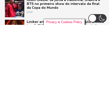
BTS no primeiro show do intervalo da final
da Copa do Mundo
POP
Liniker arrasta multidão em São Paulo e inicia
Privacy & Cookies Policy
turnê ‘BYE BYE CAJU’ com show esgotado
para 48 mil pessoas
BRASIL
U2 quebra hiato de nove anos e lança ‘Street
of Dreams’, primeiro single do aguardado
novo álbum
ROCK
Ariana Grande deixa o elenco da 13ª
temporada de ‘American Horror Story’; saiba
o motivo
SÉRIES
ADVERTISEMENT