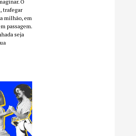
maginar. O
, trafegar
 a milhão, em
dem passagem.
nhada seja
sua