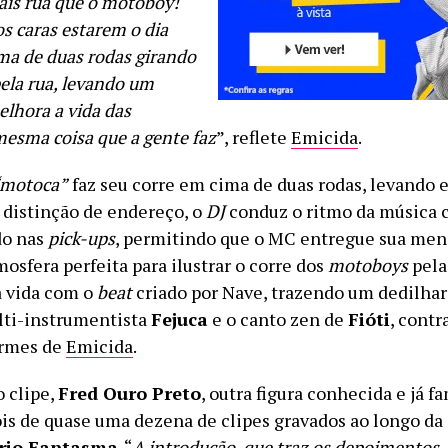
is rua que o motoboy!
os caras estarem o dia
ima de duas rodas girando
pela rua, levando um
elhora a vida das
mesma coisa que a gente faz
”, reflete
Emicida
.
“motoca”
faz seu corre em cima de duas rodas, levando 
 distinção de endereço, o
DJ
conduz o ritmo da música 
do nas
pick-ups
, permitindo que o MC entregue sua me
mosfera perfeita para ilustrar o corre dos
motoboys
pela
 vida com o
beat
criado por Nave, trazendo um dedilhar
lti-instrumentista
Fejuca
e o canto zen de
Fióti
, cont
firmes de
Emicida
.
o clipe,
Fred Ouro Preto
, outra figura conhecida e já fa
ois de quase uma dezena de clipes gravados ao longo da
rio Fantasma
. “
A introdução, que traz os depoimentos,