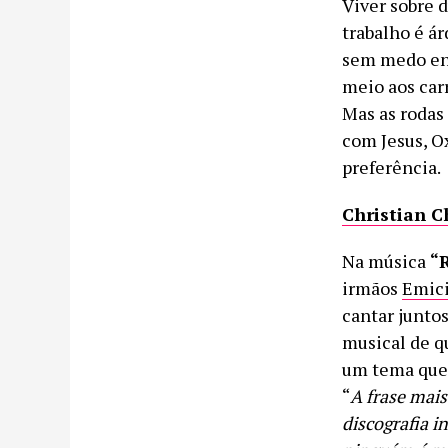
Viver sobre d
trabalho é ár
sem medo ent
meio aos car
Mas as rodas
com Jesus, O
preferência.
Christian C
Na música
“
irmãos
Emic
cantar junto
musical de q
um tema que
“
A frase mai
discografia in