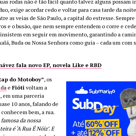
uas rodas não é tão fácil quanto talvez alguns possam i
duo, exige acordar cedo e voltar para casa tarde da noite
re as veias de São Paulo, a capital do estresse. Sempre
ros e o busão, que nem sempre entendem o corre e ce
 insistem em seguir em movimento, garantindo a cami
xalá, Buda ou Nossa Senhora como guia – cada um com 
hávez fala novo EP, novela Like e RBD
Rap do Motoboy”
, os
ida
e
Fióti
voltam a
s, em uma parceria
uase 10 anos, falando de
 conhecem bem, a rua.
s famosa da nossa
teira é ‘A Rua É Nóiz’. E