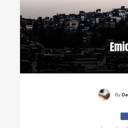
Emic
By
Da