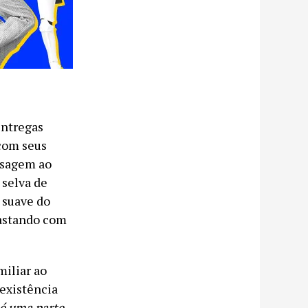
entregas
com seus
nsagem ao
 selva de
 suave do
rastando com
miliar ao
 existência
 é uma parte