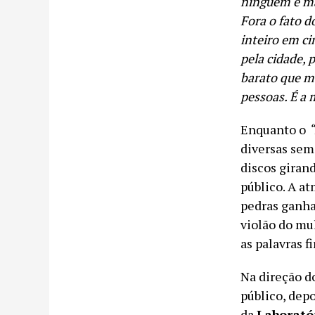
ninguém é ma
Fora o fato d
inteiro em c
pela cidade, 
barato que m
pessoas. É a 
Enquanto o
diversas sem
discos giran
público. A at
pedras ganha
violão do mu
as palavras 
Na direção d
público, dep
da
Laborató