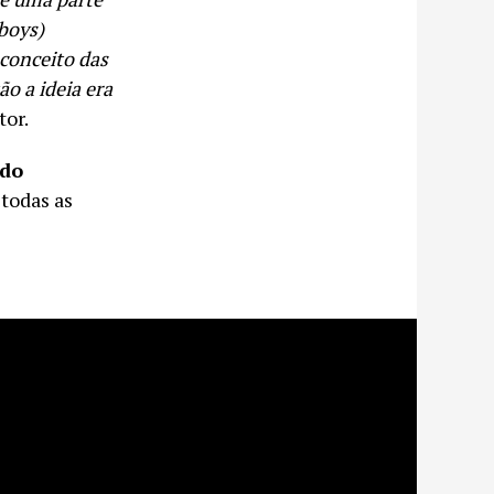
boys)
econceito das
o a ideia era
tor.
do
todas as