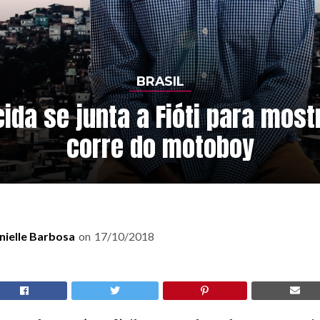
BRASIL
ida se junta a Fióti para most
corre do motoboy
nielle Barbosa
on
17/10/2018