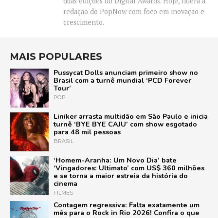
duas edições do Digital Awards. Hoje, lidera a
redação do PopNow com foco em inovação e
crescimento.
MAIS POPULARES
Pussycat Dolls anunciam primeiro show no
Brasil com a turnê mundial ‘PCD Forever
Tour’
POP
Liniker arrasta multidão em São Paulo e inicia
turnê ‘BYE BYE CAJU’ com show esgotado
para 48 mil pessoas
BRASIL
‘Homem-Aranha: Um Novo Dia’ bate
‘Vingadores: Ultimato’ com US$ 360 milhões
e se torna a maior estreia da história do
cinema
FILMES
Contagem regressiva: Falta exatamente um
mês para o Rock in Rio 2026! Confira o que