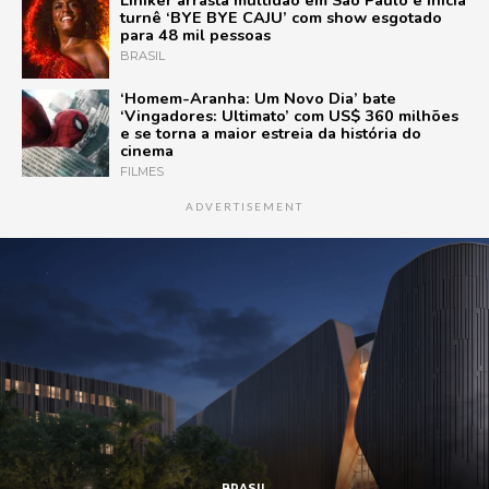
Liniker arrasta multidão em São Paulo e inicia
turnê ‘BYE BYE CAJU’ com show esgotado
para 48 mil pessoas
BRASIL
‘Homem-Aranha: Um Novo Dia’ bate
‘Vingadores: Ultimato’ com US$ 360 milhões
e se torna a maior estreia da história do
cinema
FILMES
ADVERTISEMENT
BRASIL