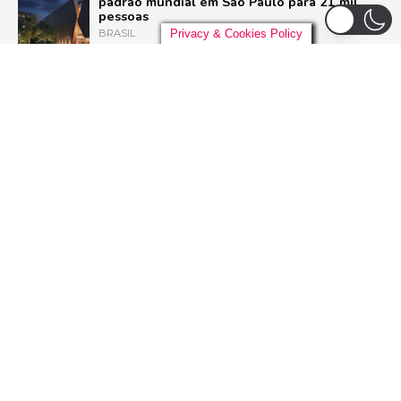
padrão mundial em São Paulo para 21 mil
pessoas
BRASIL
Privacy & Cookies Policy
Pussycat Dolls anunciam primeiro show no
Brasil com a turnê mundial ‘PCD Forever
Tour’
POP
Liniker arrasta multidão em São Paulo e inicia
turnê ‘BYE BYE CAJU’ com show esgotado
para 48 mil pessoas
BRASIL
Dia Mundial do Rock: Por que celebramos em
13 de julho e como o Rock in Rio 2026 vai
homenagear o gênero
ROCK
ADVERTISEMENT