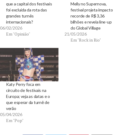
que a capital dos festivais
Melly no Supernova,
foi excluída da rota das
festival projeta impacto
grandes turnês
recorde de R$ 3,36
internacionais?
bilhões e revela line-up
06/02/2026
do Global Village
Em "Opinião"
21/05/2026
Em "Rock in Rio"
Katy Perry foca em
circuito de festivais na
Europa; veja as datas e o
que esperar da turnê de
verão
05/04/2026
Em "Pop"