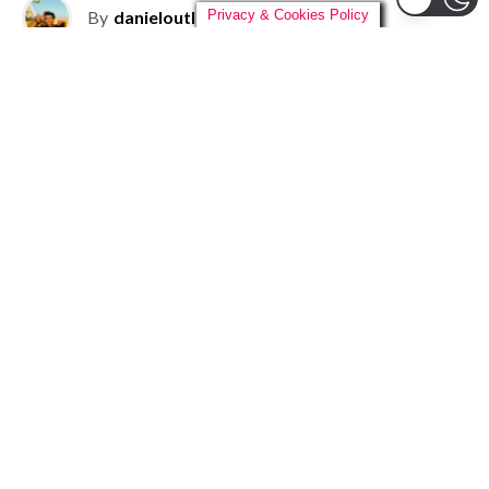
By
danieloutlander
on
04/08/2026
Privacy & Cookies Policy
O
reencontro que os fãs brasileiros tanto
esperavam finalmente vai acontecer. As
Pussycat Dolls
confirmaram a sua
primeira passagem pela história do
Brasil com a turnê mundial
PCD Forever
Tour
, que celebra os 20 anos do aclamado álbum de
estreia do grupo. A apresentação única acontecerá no
dia
30 de outubro
, no Nubank Parque, em São Paulo.
Detalhes da Pré-venda e Ingressos:
Pré-venda Itaú Personnalité e Private Bank:
De 5 de agosto (10h) até 6 de agosto (9h59).
Pré-venda para demais clientes Itaú:
De 6 de
agosto (10h) até 7 de agosto (9h59).