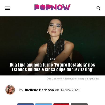
POP
Dua Lipa anuncia turnê ‘Future Nostalgia’ nos
Estados Unidos e lança clipe de ‘Levitating’
Dua Lipa. Foto: Reprodução / Instagram(@dualipa)
By
Jucilene Barbosa
on
14/09/2021