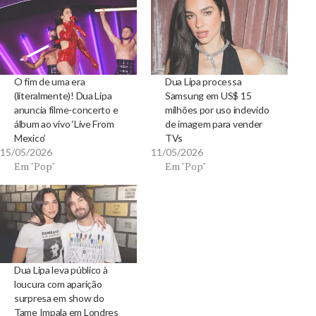
O fim de uma era
Dua Lipa processa
(literalmente)! Dua Lipa
Samsung em US$ 15
anuncia filme-concerto e
milhões por uso indevido
álbum ao vivo ‘Live From
de imagem para vender
Mexico’
TVs
15/05/2026
11/05/2026
Em "Pop"
Em "Pop"
Dua Lipa leva público à
loucura com aparição
surpresa em show do
Tame Impala em Londres