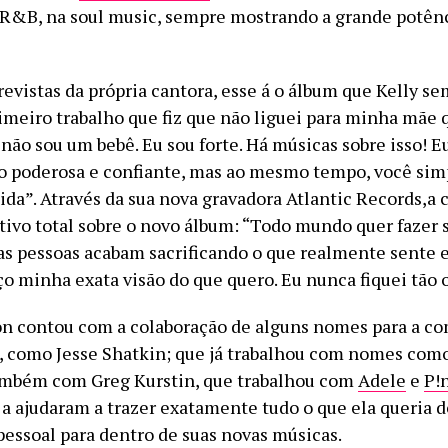
 R&B, na soul music, sempre mostrando a grande potênc
evistas da própria cantora, esse á o álbum que Kelly se
primeiro trabalho que fiz que não liguei para minha mãe
u não sou um bebê. Eu sou forte. Há músicas sobre isso! 
o poderosa e confiante, mas ao mesmo tempo, você si
ida”. Através da sua nova gravadora Atlantic Records,a 
ativo total sobre o novo álbum: “Todo mundo quer fazer 
as pessoas acabam sacrificando o que realmente sente e
ço minha exata visão do que quero. Eu nunca fiquei tão 
on contou com a colaboração de alguns nomes para a c
, como Jesse Shatkin; que já trabalhou com nomes com
mbém com Greg Kurstin, que trabalhou com
Adele
e
P!
 a ajudaram a trazer exatamente tudo o que ela queria d
pessoal para dentro de suas novas músicas.