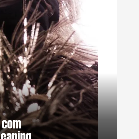
r com
Meaning