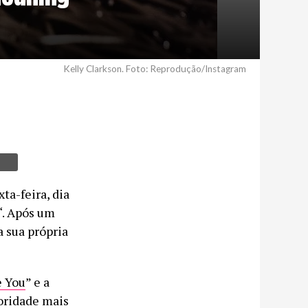
Kelly Clarkson. Foto: Reprodução/Instagram
ta-feira, dia
“. Após um
a sua própria
 You
” e a
oridade mais