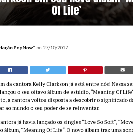
Of Life’
dação PopNow*
on
27/10/2017
um da cantora
Kelly Clarkson
já está entre nós! Nessa sex
 lançou o seu oitavo álbum de estúdio, “
Meaning Of Life
o, a cantora voltou disposta a descobrir o significado d
ar ao mundo o seu poder de se reinventar.
cantora já havia lançado os singles “
Love So Soft
“, “
Move
do álbum, “
Meaning Of Life
“. O novo álbum traz uma son