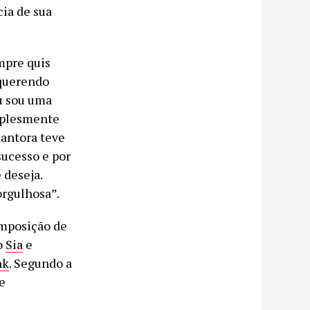
ia de sua
mpre quis
 querendo
Eu sou uma
mplesmente
cantora teve
sucesso e por
 deseja.
orgulhosa”.
omposição de
o
Sia
e
nk
. Segundo a
e