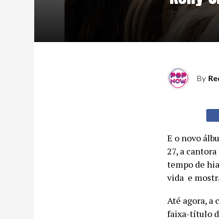
By
Re
E o novo álb
27, a cantora
tempo de hiat
vida e mostr
Até agora, a 
faixa-título 