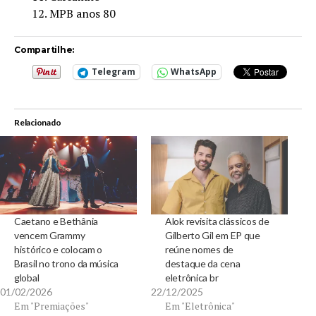
MPB anos 80
Compartilhe:
Telegram
WhatsApp
Relacionado
Caetano e Bethânia
Alok revisita clássicos de
vencem Grammy
Gilberto Gil em EP que
histórico e colocam o
reúne nomes de
Brasil no trono da música
destaque da cena
global
eletrônica br
01/02/2026
22/12/2025
Em "Premiações"
Em "Eletrônica"