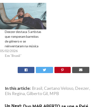
Deezer destaca 5 artistas
que romperam barreiras
de gênero e se
reinventaram na música
05/02/2026
Em "Brasil"
In this article:
Brasil
,
Caetano Veloso
,
Deezer
,
Elis Regina
,
Gilberto Gil
,
MPB
Up Next:
Duo MAR ABERTO se une a Pelé