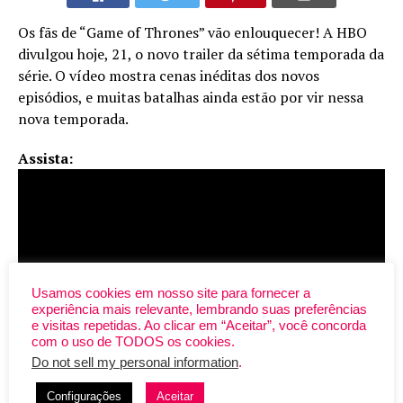
Os fãs de “Game of Thrones” vão enlouquecer! A HBO
divulgou hoje, 21, o novo trailer da sétima temporada da
série. O vídeo mostra cenas inéditas dos novos
episódios, e muitas batalhas ainda estão por vir nessa
nova temporada.
Assista:
Usamos cookies em nosso site para fornecer a
experiência mais relevante, lembrando suas preferências
e visitas repetidas. Ao clicar em “Aceitar”, você concorda
com o uso de TODOS os cookies.
Do not sell my personal information
.
Configurações
Aceitar