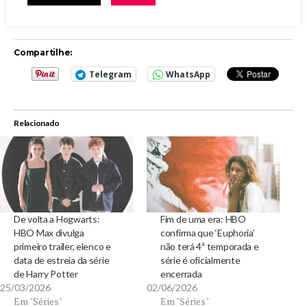
A sétima temporada de GOT estréia no dia 16 de julho,
na HBO.
Compartilhe:
Telegram
WhatsApp
Relacionado
De volta a Hogwarts:
Fim de uma era: HBO
HBO Max divulga
confirma que ‘Euphoria’
primeiro trailer, elenco e
não terá 4ª temporada e
data de estreia da série
série é oficialmente
de Harry Potter
encerrada
25/03/2026
02/06/2026
Em "Séries"
Em "Séries"