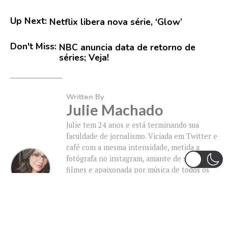
Up Next:
Netflix libera nova série, ‘Glow’
Don't Miss:
NBC anuncia data de retorno de
séries; Veja!
Written By
Julie Machado
Julie tem 24 anos e está terminando sua
faculdade de jornalismo. Viciada em Twitter e
café com a mesma intensidade, metida a
fotógrafa no instagram, amante de séries e
filmes e apaixonada por música de todos os
tipos. Ainda tem esperanças de ser adotada
por Beyoncé e participar da cerimônia do
Oscar, nem que seja limpando as estatuetas.
Julie se sente muito feliz e realizada em
poder escrever sobre o mundo pop, e levar