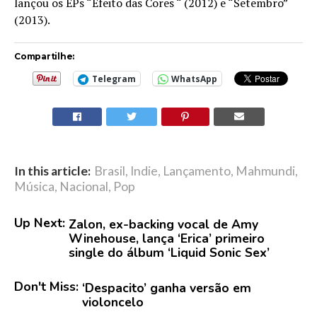
lançou os EPs “Efeito das Cores “ (2012) e “Setembro”
(2013).
Compartilhe:
Telegram
WhatsApp
In this article:
Brasil
,
Indie
,
Lançamento
,
Mahmundi
,
Música
,
Nacional
,
Pop
Up Next:
Zalon, ex-backing vocal de Amy
Winehouse, lança ‘Erica’ primeiro
single do álbum ‘Liquid Sonic Sex’
Don't Miss:
‘Despacito’ ganha versão em
violoncelo