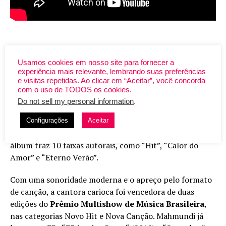
Mahmundi
é musicista, compositora, cantora e uma das
grandes revelações da música em 2016. A artista
Usamos cookies em nosso site para fornecer a
recebeu excelentes críticas da imprensa especializada e
experiência mais relevante, lembrando suas preferências
e visitas repetidas. Ao clicar em “Aceitar”, você concorda
vários prêmios e indicações. Seu álbum de estreia,
com o uso de TODOS os cookies.
lançado no início de 2016, “
Mahmundi
”, tem referências
Do not sell my personal information
.
dos anos 80, pop, synthpop, rock e R&B, e consta nas
listas de “melhores do ano” dos principais sites de
Configurações
Aceitar
música do país. Produzido pela própria cantora, o
álbum traz 10 faixas autorais, como “Hit”, “Calor do
Amor” e “Eterno Verão”.
Com uma sonoridade moderna e o apreço pelo formato
de canção, a cantora carioca foi vencedora de duas
edições do
Prêmio Multishow de Música Brasileira
,
nas categorias Novo Hit e Nova Canção.
Mahmundi
já