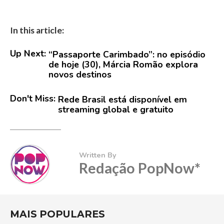
mais executadas nas
rádios de MPB do Brasil
com "Algo Me…
In this article:
Up Next:
“Passaporte Carimbado”: no episódio
de hoje (30), Márcia Romão explora
novos destinos
Don't Miss:
Rede Brasil está disponível em
streaming global e gratuito
Written By
Redação PopNow*
MAIS POPULARES