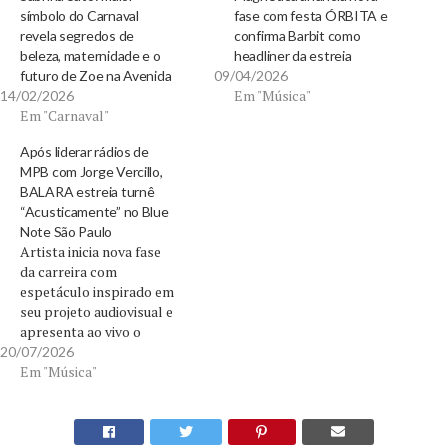
símbolo do Carnaval
fase com festa ÓRBITA e
revela segredos de
confirma Barbit como
beleza, maternidade e o
headliner da estreia
futuro de Zoe na Avenida
09/04/2026
Em "Música"
14/02/2026
Em "Carnaval"
Após liderar rádios de
MPB com Jorge Vercillo,
BALARA estreia turnê
“Acusticamente” no Blue
Note São Paulo
Artista inicia nova fase
da carreira com
espetáculo inspirado em
seu projeto audiovisual e
apresenta ao vivo o
sucesso "Algo Me Diz",
20/07/2026
que alcançou o topo das
Em "Música"
rádios de MPB. Depois
de conquistar o primeiro
lugar entre as músicas