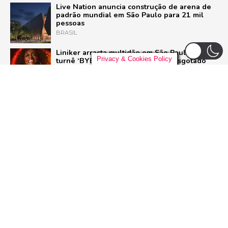
Live Nation anuncia construção de arena de
padrão mundial em São Paulo para 21 mil
pessoas
BRASIL
Liniker arrasta multidão em São Paulo e inicia
Privacy & Cookies Policy
turnê ‘BYE BYE CAJU’ com show esgotado
para 48 mil pessoas
BRASIL
Pussycat Dolls anunciam primeiro show no
Brasil com a turnê mundial ‘PCD Forever
Tour’
POP
Dia Mundial do Rock: Por que celebramos em
13 de julho e como o Rock in Rio 2026 vai
homenagear o gênero
ROCK
ADVERTISEMENT