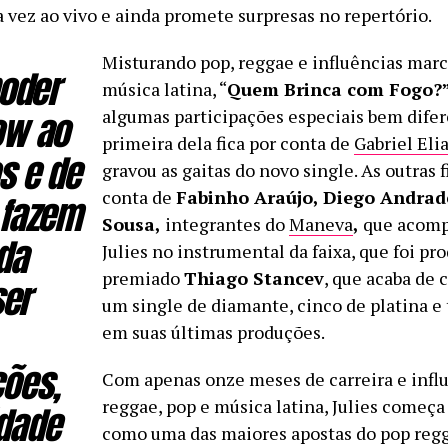
 vez ao vivo e ainda promete surpresas no repertório.
Misturando pop, reggae e influências mar
poder
música latina, “
Quem Brinca com Fogo?
ow ao
algumas participações especiais bem difer
primeira dela fica por conta de
Gabriel Eli
s e de
gravou as gaitas do novo single. As outras 
conta de
Fabinho Araújo, Diego Andrade
 fazem
Sousa,
integrantes do
Maneva
,
que acom
da
Julies no instrumental da faixa, que foi pr
premiado
Thiago Stancev
, que acaba de 
ser
um single de diamante, cinco de platina e 
em suas últimas produções.
ões,
Com apenas onze meses de carreira e infl
reggae, pop e música latina, Julies começa
dade
como uma das maiores apostas do pop reg