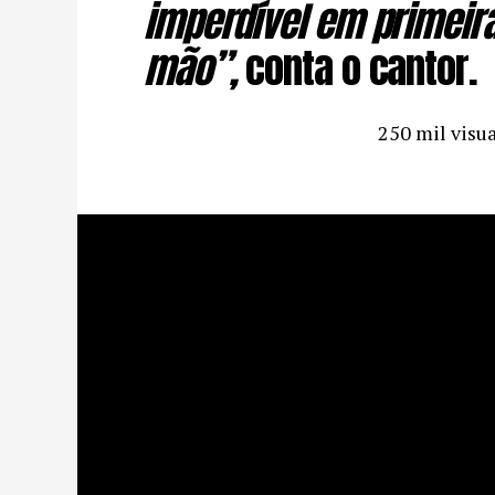
imperdível em primeir
mão”,
conta o cantor.
250 mil visu