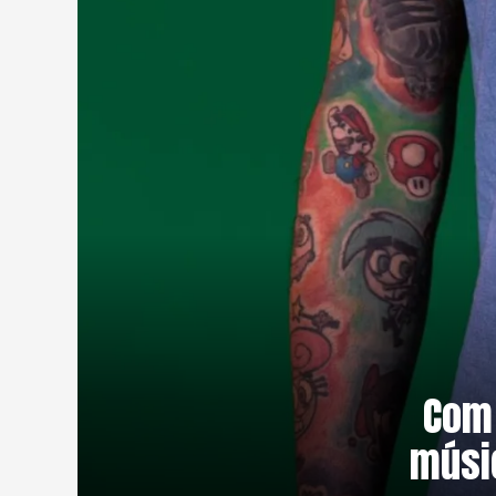
Com
músic