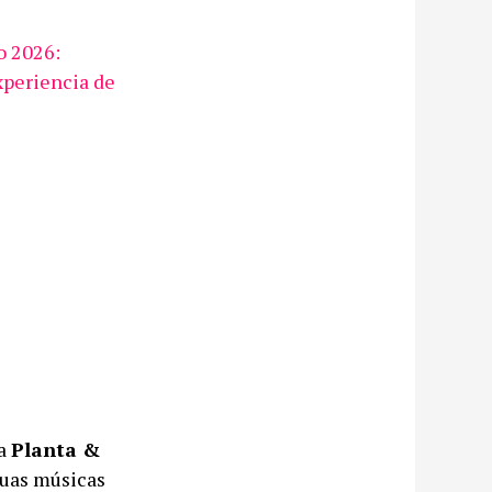
o 2026:
xperiencia de
da
Planta &
suas músicas