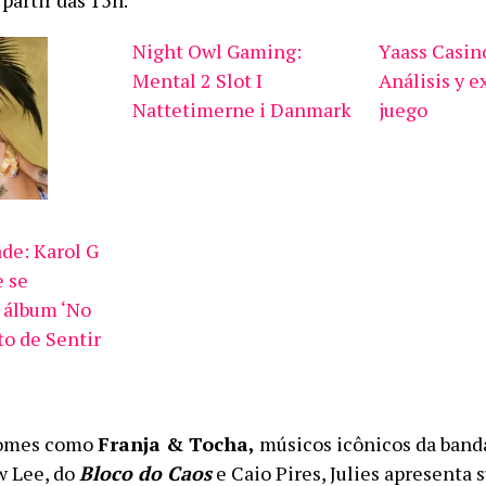
partir das 15h.
Night Owl Gaming:
Yaass Casin
Mental 2 Slot I
Análisis y e
Nattetimerne i Danmark
juego
ade: Karol G
e se
 álbum ‘No
o de Sentir
nomes como
Franja & Tocha,
músicos icônicos da ban
 Lee, do
Bloco do Caos
e Caio Pires, Julies apresenta 