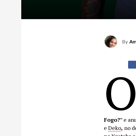
By
Am
Fogo?
” e an
e
Deko
,
no d