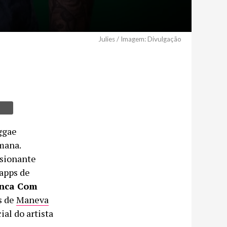
Julies / Imagem: Divulgação
ggae
mana.
ssionante
apps de
nca Com
s de
Maneva
al do artista