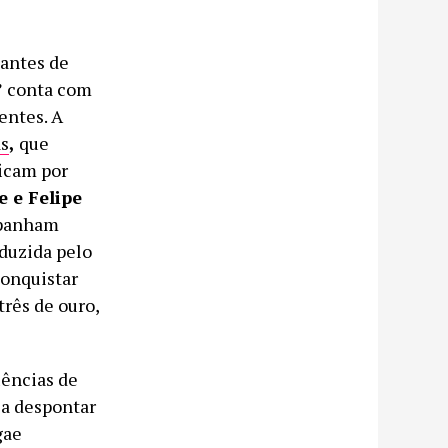
cantes de
”
conta com
entes. A
as
,
que
ficam por
 e Felipe
panham
oduzida pelo
conquistar
três de ouro,
uências de
 a despontar
gae