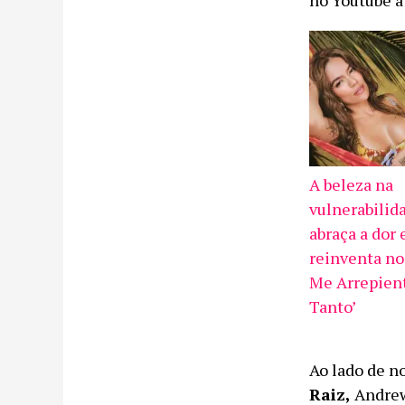
no Youtube a 
A beleza na
vulnerabilid
abraça a dor 
reinventa no
Me Arrepient
Tanto’
Ao lado de 
Raiz,
Andrew