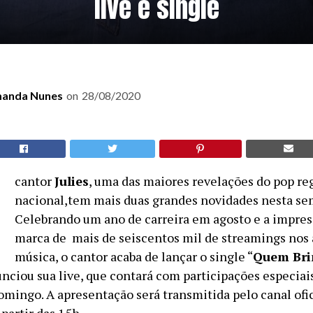
live e single
anda Nunes
on
28/08/2020
O
cantor
Julies
, uma das maiores revelações do pop re
nacional,tem mais duas grandes novidades nesta se
Celebrando um ano de carreira em agosto e a impre
marca de mais de seiscentos mil de streamings nos 
música, o cantor acaba de lançar o single “
Quem Bri
unciou sua live, que contará com participações especiai
omingo. A apresentação será transmitida pelo canal ofici