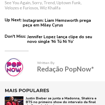
See You Again
,
Sorry
,
Trend
,
Uptown Funk
,
Velozes e Furiosos
,
Wiz Khalifa
Up Next:
Instagram: Liam Hemsworth prega
peça em Miley Cyrus
Don't Miss:
Jennifer Lopez lança clipe do seu
novo single ‘Ni Tú Ni Yo’
Written By
Redação PopNow*
MAIS POPULARES
Justin Bieber se junta a Madonna, Shakira e
BTS no primeiro show do intervalo da final