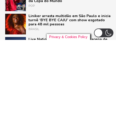
da Copa do Mundo
POP
Liniker arrasta multidão em São Paulo e inicia
turnê ‘BYE BYE CAJU’ com show esgotado
para 48 mil pessoas
BRASIL
Privacy & Cookies Policy
Live Nation anuncia construção de arena de
padrão mundial em São Paulo para 21 mil
pessoas
BRASIL
Ariana Grande deixa o elenco da 13ª
temporada de ‘American Horror Story’; saiba
o motivo
SÉRIES
ADVERTISEMENT