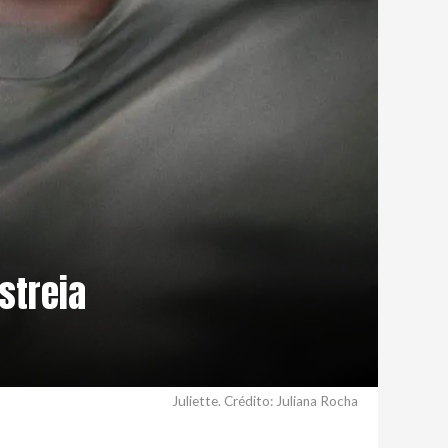
streia
Juliette. Crédito: Juliana Rocha