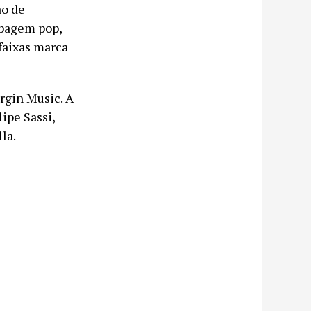
ão de
upagem pop,
faixas marca
rgin Music. A
ipe Sassi,
la.