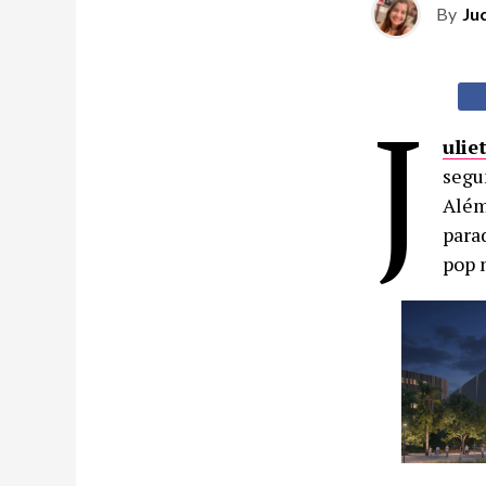
By
Ju
J
ulie
segu
Além
parad
pop 