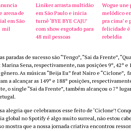
anuncia
Liniker arrasta multidão
Wogue une p
e arena de
em São Paulo e inicia
melódico em
ial em São
turnê ‘BYE BYE CAJU’
pra cima’ e 
1 mil
com show esgotado para
felicidade é
48 mil pessoas
rebeldia
as paradas de sucesso são “Tengo”, “Sai da Frente”, “Qu
 Marina Sena, respectivamente, nas posições 9º, 42º e 
gênero. As músicas “Beija Eu” feat Nairo e “Ciclone”, fa
ram a alcançar as 149º e 188º posições, respectivamente
e, o single “Sai da Frente”, também alcançou o 7º luga
rtugal.
a alegria que celebramos esse feito de ‘Ciclone’! Conqu
ia global no Spotify é algo muito surreal, não estou c
sso mostra que a nossa jornada criativa encontrou resso