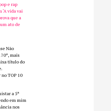
op e rap
 ‘A vida vai
prova que a
 um ato de
ase Não
170º, mais
ixa título do
.
r no TOP 10
istar a 5ª
abendo em mim
nância nos