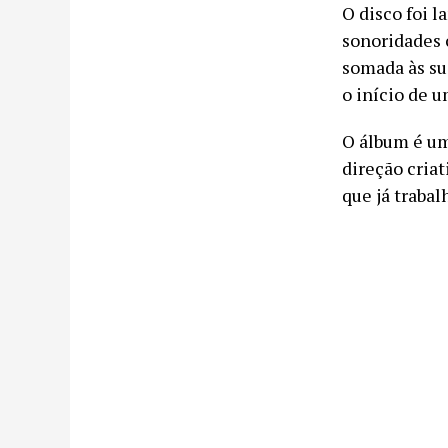
O disco foi 
sonoridades 
somada às su
o início de u
O álbum é um
direção criat
que já traba