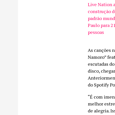
Live Nation 
construção d
padrão mund
Paulo para 2
pessoas
As canções n
Namoro” feat
escutadas do 
disco, chega
Anteriorment
do Spotify Po
“É com imens
melhor estre
de alegria. I